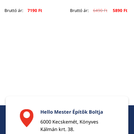
Original
Cur
Bruttó ár:
7190
Ft
Bruttó ár:
6490
Ft
5890
Ft
price
pri
was:
is:
6490 Ft.
589
Hello Mester Építők Boltja
6000 Kecskemét, Könyves
Kálmán krt. 38.