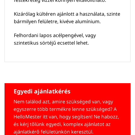
Kizárólag kültéren ajánlott a használata, szinte
bármilyen felületre, kivéve alumínium.
Felhordani lapos acélpengével, vagy
szintetikus sörtéjű ecsettel lehet.
Egyedi ajánlatkérés
Nem találod azt, amire szükséged van, vagy
egyszerre több termékre lenne szükséged? A
HelloMester itt van, hogy segítsen! Ne habozz,
és kérj tőlünk egyedi, komplex ajánlatot az
ajánlatkérő felületünkön keresztül.