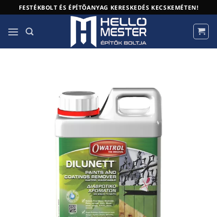
Skip
FESTÉKBOLT ÉS ÉPÍTŐANYAG KERESKEDÉS KECSKEMÉTEN!
to
content