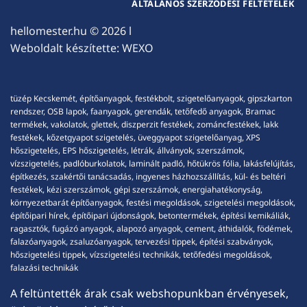
ÁLTALÁNOS SZERZŐDÉSI FELTÉTELEK
hellomester.hu
© 2026 l
Weboldalt készítette:
WEXO
tüzép Kecskemét, építőanyagok, festékbolt, szigetelőanyagok, gipszkarton
rendszer, OSB lapok, faanyagok, gerendák, tetőfedő anyagok, Bramac
termékek, vakolatok, glettek, diszperzit festékek, zománcfestékek, lakk
festékek, kőzetgyapot szigetelés, üveggyapot szigetelőanyag, XPS
hőszigetelés, EPS hőszigetelés, létrák, állványok, szerszámok,
vízszigetelés, padlóburkolatok, laminált padló, hőtükrös fólia, lakásfelújítás,
építkezés, szakértői tanácsadás, ingyenes házhozszállítás, kül- és beltéri
festékek, kézi szerszámok, gépi szerszámok, energiahatékonyság,
környezetbarát építőanyagok, festési megoldások, szigetelési megoldások,
építőipari hírek, építőipari újdonságok, betontermékek, építési kemikáliák,
ragasztók, fugázó anyagok, alapozó anyagok, cement, áthidalók, födémek,
falazóanyagok, zsaluzóanyagok, tervezési tippek, építési szabványok,
hőszigetelési tippek, vízszigetelési technikák, tetőfedési megoldások,
falazási technikák
A feltüntették árak csak webshopunkban érvényesek,