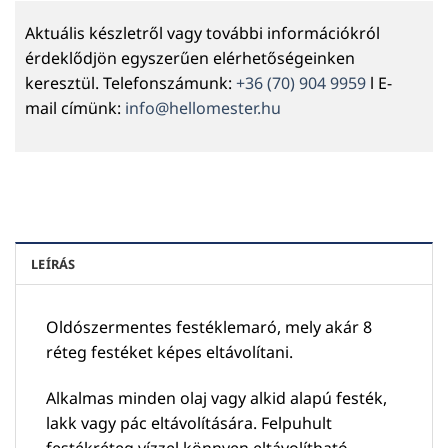
Aktuális készletről vagy további információkról
érdeklődjön egyszerűen elérhetőségeinken
keresztül. Telefonszámunk:
+36 (70) 904 9959
l E-
mail címünk:
info@hellomester.hu
LEÍRÁS
Oldószermentes festéklemaró, mely akár 8
réteg festéket képes eltávolítani.
Alkalmas minden olaj vagy alkid alapú festék,
lakk vagy pác eltávolítására. Felpuhult
festékréteg vízzel könnyen eltávolítható.