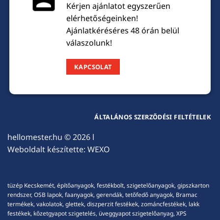
Kérjen ajánlatot egyszerűen
elérhetőségeinken!
Ajánlatkéréséres 48 órán belül
válaszolunk!
KAPCSOLAT
ÁLTALÁNOS SZERZŐDÉSI FELTÉTELEK
hellomester.hu
© 2026 l
Weboldalt készítette:
WEXO
tüzép Kecskemét, építőanyagok, festékbolt, szigetelőanyagok, gipszkarton
rendszer, OSB lapok, faanyagok, gerendák, tetőfedő anyagok, Bramac
termékek, vakolatok, glettek, diszperzit festékek, zománcfestékek, lakk
festékek, kőzetgyapot szigetelés, üveggyapot szigetelőanyag, XPS