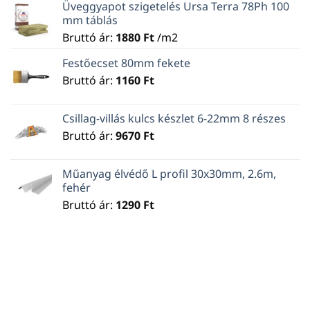
Üveggyapot szigetelés Ursa Terra 78Ph 100
mm táblás
Bruttó ár:
1880
Ft
/m2
Festőecset 80mm fekete
Bruttó ár:
1160
Ft
Csillag-villás kulcs készlet 6-22mm 8 részes
Bruttó ár:
9670
Ft
Műanyag élvédő L profil 30x30mm, 2.6m,
fehér
Bruttó ár:
1290
Ft