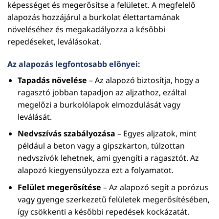
képességet és megerősítse a felületet. A megfelelő
alapozás hozzájárul a burkolat élettartamának
növeléséhez és megakadályozza a későbbi
repedéseket, leválásokat.
Az alapozás legfontosabb előnyei:
Tapadás növelése
– Az alapozó biztosítja, hogy a
ragasztó jobban tapadjon az aljzathoz, ezáltal
megelőzi a burkolólapok elmozdulását vagy
leválását.
Nedvszívás szabályozása
– Egyes aljzatok, mint
például a beton vagy a gipszkarton, túlzottan
nedvszívók lehetnek, ami gyengíti a ragasztót. Az
alapozó kiegyensúlyozza ezt a folyamatot.
Felület megerősítése
– Az alapozó segít a porózus
vagy gyenge szerkezetű felületek megerősítésében,
így csökkenti a későbbi repedések kockázatát.