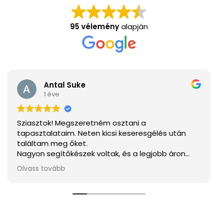
95 vélemény
alapján
Antal Suke
1 éve
Sziasztok! Megszeretném osztani a
tapasztalataim. Neten kicsi keseresgélés után
találtam meg őket.
Nagyon segítőkészek voltak, és a legjobb áron
tudtam megvenni mindent.
Olvass tovább
Ha elakarjátok kerülni a csalódást a legjobb
választás.