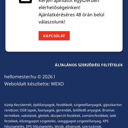
Kérjen ajánlatot egyszerűen
elérhetőségeinken!
Ajánlatkéréséres 48 órán belül
válaszolunk!
KAPCSOLAT
ÁLTALÁNOS SZERZŐDÉSI FELTÉTELEK
hellomester.hu
© 2026 l
Weboldalt készítette:
WEXO
tüzép Kecskemét, építőanyagok, festékbolt, szigetelőanyagok, gipszkarton
rendszer, OSB lapok, faanyagok, gerendák, tetőfedő anyagok, Bramac
termékek, vakolatok, glettek, diszperzit festékek, zománcfestékek, lakk
festékek, kőzetgyapot szigetelés, üveggyapot szigetelőanyag, XPS
hőszigetelés, EPS hőszigetelés, létrák, állványok, szerszámok,