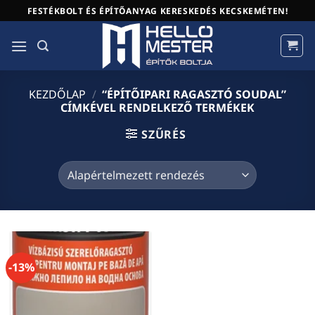
Skip
FESTÉKBOLT ÉS ÉPÍTŐANYAG KERESKEDÉS KECSKEMÉTEN!
to
content
KEZDŐLAP
/
“ÉPÍTŐIPARI RAGASZTÓ SOUDAL”
CÍMKÉVEL RENDELKEZŐ TERMÉKEK
SZŰRÉS
-13%