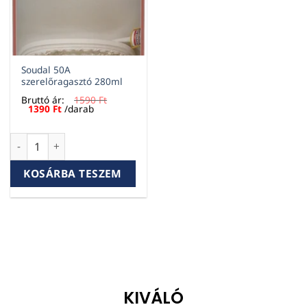
Soudal 50A
szerelőragasztó 280ml
Bruttó ár:
1590
Ft
Original
Current
1390
Ft
/darab
price
price
was:
is:
1590 Ft.
1390 Ft.
Soudal 50A szerelőragasztó 280ml mennyiség
KOSÁRBA TESZEM
KIVÁLÓ