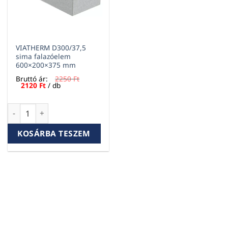
VIATHERM D300/37,5
sima falazóelem
600×200×375 mm
Bruttó ár:
2250
Ft
Original
Current
2120
Ft
/ db
price
price
was:
is:
2250 Ft.
2120 Ft.
VIATHERM D300/37,5 sima falazóelem 600×200×375 mm men
KOSÁRBA TESZEM