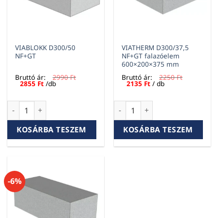
VIABLOKK D300/50
VIATHERM D300/37,5
NF+GT
NF+GT falazóelem
600×200×375 mm
Bruttó ár:
2990
Ft
Bruttó ár:
2250
Ft
Original
Current
Original
Current
2855
Ft
/db
2135
Ft
/ db
price
price
price
price
was:
is:
was:
is:
2990 Ft.
2855 Ft.
2250 Ft.
2135 Ft.
VIABLOKK D300/50 NF+GT mennyiség
VIATHERM D300/37,5 NF+GT f
KOSÁRBA TESZEM
KOSÁRBA TESZEM
-6%