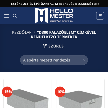
Skip
FESTÉKBOLT ÉS ÉPÍTŐANYAG KERESKEDÉS KECSKEMÉTEN!
to
content
KEZDŐLAP
/
“D300 FALAZÓELEM” CÍMKÉVEL
RENDELKEZŐ TERMÉKEK
SZŰRÉS
-15%
-10%