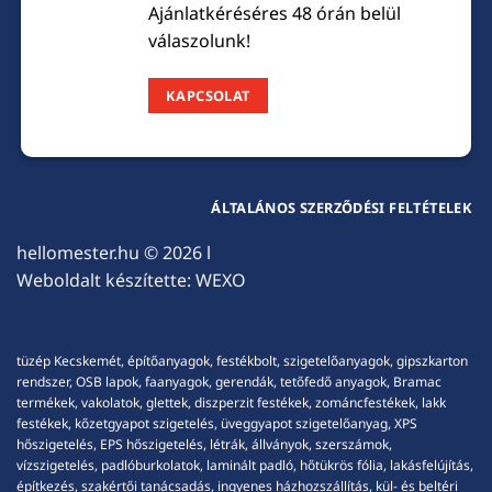
Ajánlatkéréséres 48 órán belül
válaszolunk!
KAPCSOLAT
ÁLTALÁNOS SZERZŐDÉSI FELTÉTELEK
hellomester.hu
© 2026 l
Weboldalt készítette:
WEXO
tüzép Kecskemét, építőanyagok, festékbolt, szigetelőanyagok, gipszkarton
rendszer, OSB lapok, faanyagok, gerendák, tetőfedő anyagok, Bramac
termékek, vakolatok, glettek, diszperzit festékek, zománcfestékek, lakk
festékek, kőzetgyapot szigetelés, üveggyapot szigetelőanyag, XPS
hőszigetelés, EPS hőszigetelés, létrák, állványok, szerszámok,
vízszigetelés, padlóburkolatok, laminált padló, hőtükrös fólia, lakásfelújítás,
építkezés, szakértői tanácsadás, ingyenes házhozszállítás, kül- és beltéri