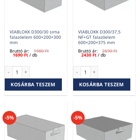
VIABLOKK D300/30 sima
VIABLOKK D300/37,5
falazóelem 600×200×300
NF+GT falazóelem
mm
600×200×375 mm
Bruttó ár:
1980
Ft
Bruttó ár:
2690
Ft
Original
Current
Original
Current
1690
Ft
/ db
2430
Ft
/ db
price
price
price
price
was:
is:
was:
is:
1980 Ft.
1690 Ft.
2690 Ft.
2430 Ft.
VIABLOKK D300/30 sima falazóelem 600×200×300 mm menny
VIABLOKK D300/37,5 NF+GT f
KOSÁRBA TESZEM
KOSÁRBA TESZEM
-5%
-5%