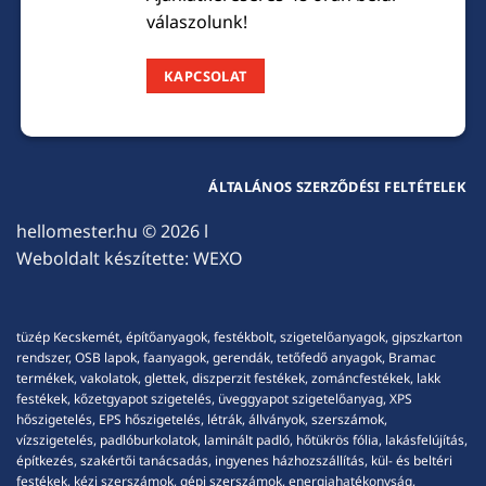
válaszolunk!
KAPCSOLAT
ÁLTALÁNOS SZERZŐDÉSI FELTÉTELEK
hellomester.hu
© 2026 l
Weboldalt készítette:
WEXO
tüzép Kecskemét, építőanyagok, festékbolt, szigetelőanyagok, gipszkarton
rendszer, OSB lapok, faanyagok, gerendák, tetőfedő anyagok, Bramac
termékek, vakolatok, glettek, diszperzit festékek, zománcfestékek, lakk
festékek, kőzetgyapot szigetelés, üveggyapot szigetelőanyag, XPS
hőszigetelés, EPS hőszigetelés, létrák, állványok, szerszámok,
vízszigetelés, padlóburkolatok, laminált padló, hőtükrös fólia, lakásfelújítás,
építkezés, szakértői tanácsadás, ingyenes házhozszállítás, kül- és beltéri
festékek, kézi szerszámok, gépi szerszámok, energiahatékonyság,