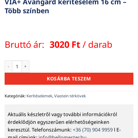
VIA+ Avangard kerítéselem 16 cm –
Több színben
Bruttó ár:
3020
Ft
/ darab
VIA+ Avangard kerítéselem 16 cm - Több színben mennyiség
KOSÁRBA TESZEM
Kategóriák:
Kerítéselemek
,
Viastein térkövek
Aktuális készletről vagy további információkról
érdeklődjön egyszerűen elérhetőségeinken
keresztül. Telefonszámunk:
+36 (70) 904 9959
l E-
mail címünk:
info@hellomester.hu