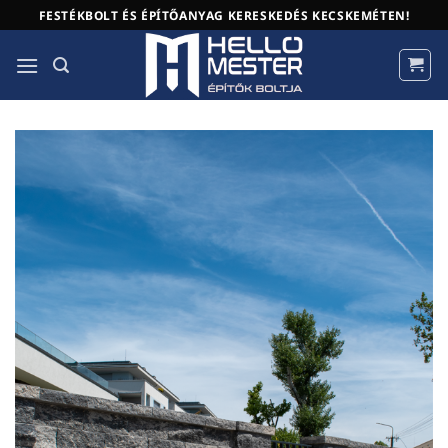
Skip
FESTÉKBOLT ÉS ÉPÍTŐANYAG KERESKEDÉS KECSKEMÉTEN!
to
content