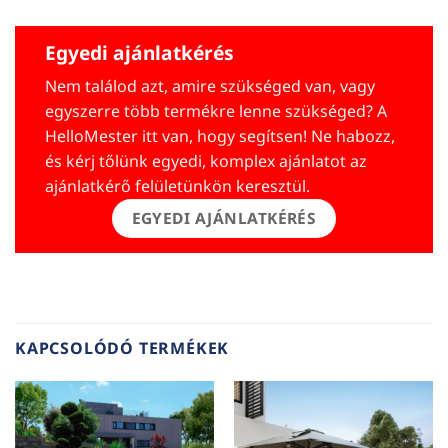
Egyedi ajánlatkérés
Nem találod azt, amire szükséged van, vagy
egyszerre több termékre lenne szükséged? A
HelloMester itt van, hogy segítsen! Ne habozz,
és kérj tőlünk egyedi, komplex ajánlatot az
ajánlatkérő felületünkön keresztül.
EGYEDI AJÁNLATKÉRÉS
KAPCSOLÓDÓ TERMÉKEK