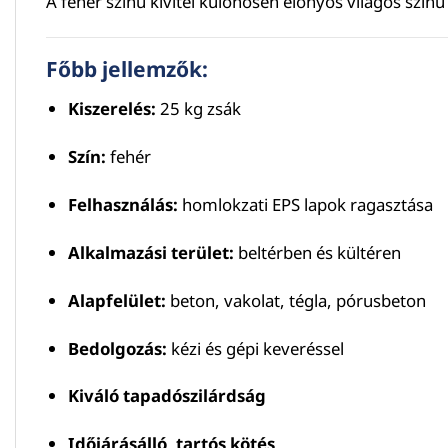
A fehér színű kivitel különösen előnyös világos színű
Főbb jellemzők:
Kiszerelés:
25 kg zsák
Szín:
fehér
Felhasználás:
homlokzati EPS lapok ragasztása
Alkalmazási terület:
beltérben és kültéren
Alapfelület:
beton, vakolat, tégla, pórusbeton
Bedolgozás:
kézi és gépi keveréssel
Kiváló tapadószilárdság
Időjárásálló, tartós kötés