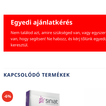
Egyedi ajánlatkérés
Nem találod azt, amire szükséged van, vagy egyszer
van, hogy segítsen! Ne habozz, és kérj tőlünk egyedi
keresztül.
KAPCSOLÓDÓ TERMÉKEK
-6%