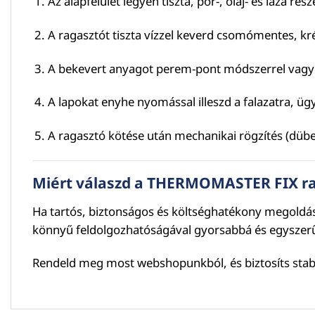
Az alapfelület legyen tiszta, por-, olaj- és laza ré
A ragasztót tiszta vízzel keverd csomómentes, kr
A bekevert anyagot perem-pont módszerrel vagy te
A lapokat enyhe nyomással illeszd a falazatra, ügy
A ragasztó kötése után mechanikai rögzítés (dübele
Miért válaszd a THERMOMASTER FIX ra
Ha tartós, biztonságos és költséghatékony megoldás
könnyű feldolgozhatóságával gyorsabbá és egyszerűbb
Rendeld meg most webshopunkból, és biztosíts stabi