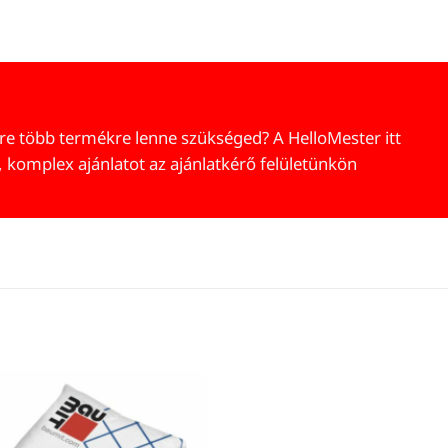
re több termékre lenne szükséged? A HelloMester itt
, komplex ajánlatot az ajánlatkérő felületünkön