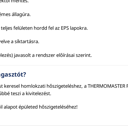
szektől mentes.
émes állagúra.
ljes felületen hordd fel az EPS lapokra.
elve a síktartásra.
zés) javasolt a rendszer előírásai szerint.
gasztót?
t keresel homlokzati hőszigeteléshez, a THERMOMASTER FI
é teszi a kivitelezést.
l alapot épületed hőszigeteléséhez!