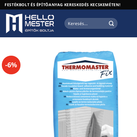
Skip
FESTÉKBOLT ÉS ÉPÍTŐANYAG KERESKEDÉS KECSKEMÉTEN!
to
content
Keresés
a
következőre:
-6%