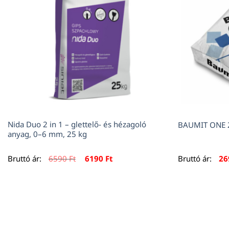
Nida Duo 2 in 1 – glettelő- és hézagoló
BAUMIT ONE 
anyag, 0–6 mm, 25 kg
Original
Current
Bruttó ár:
6590
Ft
6190
Ft
Bruttó ár:
2
price
price
was:
is:
6590 Ft.
6190 Ft.