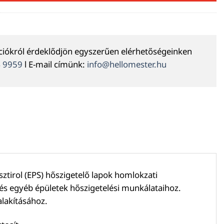
ációkról érdeklődjön egyszerűen elérhetőségeinken
4 9959
l E-mail címünk:
info@hellomester.hu
tirol (EPS) hőszigetelő lapok homlokzati
k és egyéb épületek hőszigetelési munkálataihoz.
alakításához.