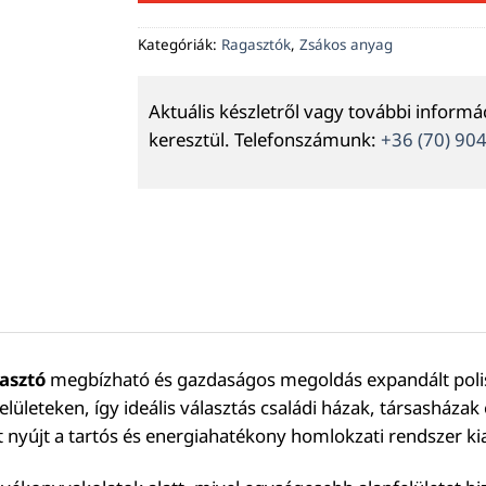
Kategóriák:
Ragasztók
,
Zsákos anyag
Aktuális készletről vagy további inform
keresztül. Telefonszámunk:
+36 (70) 90
asztó
megbízható és gazdaságos megoldás expandált polisz
elületeken, így ideális választás családi házak, társasháza
t nyújt a tartós és energiahatékony homlokzati rendszer ki