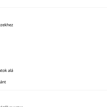
ezekhez
atok alá
ránt