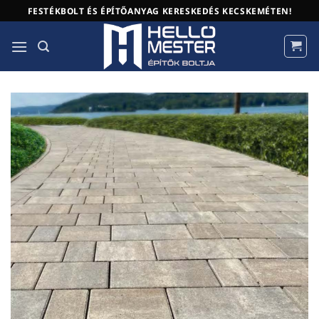
Skip
FESTÉKBOLT ÉS ÉPÍTŐANYAG KERESKEDÉS KECSKEMÉTEN!
to
content