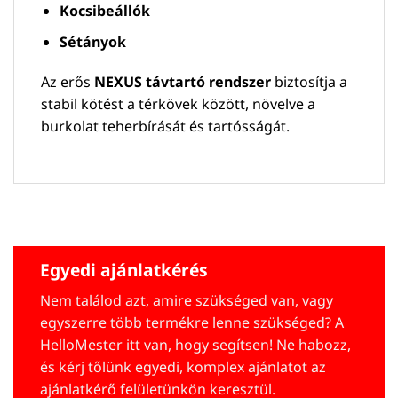
Kocsibeállók
Sétányok
Az erős
NEXUS távtartó rendszer
biztosítja a
stabil kötést a térkövek között, növelve a
burkolat teherbírását és tartósságát.
Egyedi ajánlatkérés
Nem találod azt, amire szükséged van, vagy
egyszerre több termékre lenne szükséged? A
HelloMester itt van, hogy segítsen! Ne habozz,
és kérj tőlünk egyedi, komplex ajánlatot az
ajánlatkérő felületünkön keresztül.