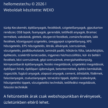
hellomester.hu
© 2026 l
Weboldalt készítette:
WEXO
tüzép Kecskemét, építőanyagok, festékbolt, szigetelőanyagok, gipszkarton
rendszer, OSB lapok, faanyagok, gerendák, tetőfedő anyagok, Bramac
termékek, vakolatok, glettek, diszperzit festékek, zománcfestékek, lakk
festékek, kőzetgyapot szigetelés, üveggyapot szigetelőanyag, XPS
hőszigetelés, EPS hőszigetelés, létrák, állványok, szerszámok,
vízszigetelés, padlóburkolatok, laminált padló, hőtükrös fólia, lakásfelújítás,
építkezés, szakértői tanácsadás, ingyenes házhozszállítás, kül- és beltéri
festékek, kézi szerszámok, gépi szerszámok, energiahatékonyság,
környezetbarát építőanyagok, festési megoldások, szigetelési megoldások,
építőipari hírek, építőipari újdonságok, betontermékek, építési kemikáliák,
ragasztók, fugázó anyagok, alapozó anyagok, cement, áthidalók, födémek,
falazóanyagok, zsaluzóanyagok, tervezési tippek, építési szabványok,
hőszigetelési tippek, vízszigetelési technikák, tetőfedési megoldások,
falazási technikák
A feltüntették árak csak webshopunkban érvényesek,
üzletünkben eltérő lehet.