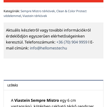
Kategóriák:
Sempre Mistro térkövek, Clean & Color Protect
védelemmel
,
Viastein térkövek
Aktuális készletről vagy további információkról
érdeklődjön egyszerűen elérhetőségeinken
keresztül. Telefonszámunk:
+36 (70) 904 9959
l E-
mail címünk:
info@hellomester.hu
LEÍRÁS
A
Viastein Sempre Mistro
egy 6 cm
vastagságú, kötésben rakható térkő rendszer,