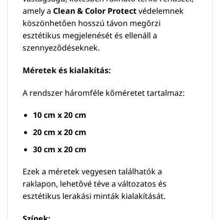
amely a
Clean & Color Protect
védelemnek
köszönhetően hosszú távon megőrzi
esztétikus megjelenését és ellenáll a
szennyeződéseknek.
Méretek és kialakítás:
A rendszer háromféle kőméretet tartalmaz:
10 cm x 20 cm
20 cm x 20 cm
30 cm x 20 cm
Ezek a méretek vegyesen találhatók a
raklapon, lehetővé téve a változatos és
esztétikus lerakási minták kialakítását.
Színek: