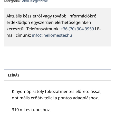
Kategóriák:
Akril
,
Kiegészítők
Aktuális készletről vagy további információkról
érdeklődjön egyszerűen elérhetőségeinken
keresztül. Telefonszámunk:
+36 (70) 904 9959
l E-
mail címünk:
info@hellomester.hu
LEÍRÁS
Kinyomópisztoly fokozatmentes előretolással,
optimális erőátvitellel a pontos adagoláshoz.
310 ml-es tubushoz.