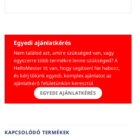
Egyedi ajánlatkérés
Nem találod azt, amire szükséged van, vagy
egyszerre több termékre lenne szükséged? A
HelloMester itt van, hogy segítsen! Ne habozz,
és kérj tőlünk egyedi, komplex ajánlatot az
ajánlatkérő felületünkön keresztül.
EGYEDI AJÁNLATKÉRÉS
KAPCSOLÓDÓ TERMÉKEK