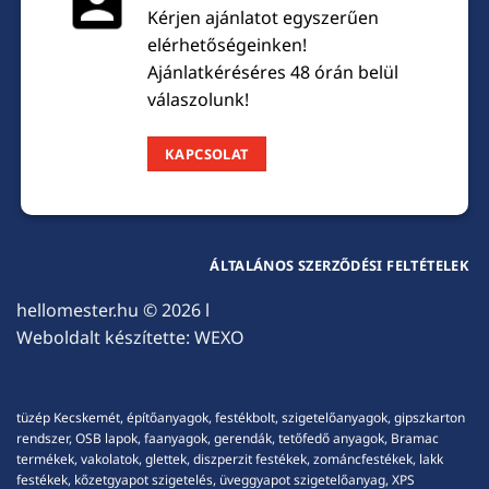
Kérjen ajánlatot egyszerűen
elérhetőségeinken!
Ajánlatkéréséres 48 órán belül
válaszolunk!
KAPCSOLAT
ÁLTALÁNOS SZERZŐDÉSI FELTÉTELEK
hellomester.hu
© 2026 l
Weboldalt készítette:
WEXO
tüzép Kecskemét, építőanyagok, festékbolt, szigetelőanyagok, gipszkarton
rendszer, OSB lapok, faanyagok, gerendák, tetőfedő anyagok, Bramac
termékek, vakolatok, glettek, diszperzit festékek, zománcfestékek, lakk
festékek, kőzetgyapot szigetelés, üveggyapot szigetelőanyag, XPS