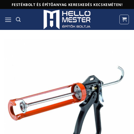
Skip
FESTÉKBOLT ÉS ÉPÍTŐANYAG KERESKEDÉS KECSKEMÉTEN!
to
content