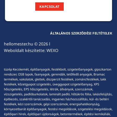
KAPCSOLAT
ÁLTALÁNOS SZERZŐDÉSI FELTÉTELEK
hellomester.hu
© 2026 l
Weboldalt készítette:
WEXO
tüzép Kecskemét, építőanyagok, festékbolt, szigetelőanyagok, gipszkarton
rendszer, OSB lapok, faanyagok, gerendák, tetőfedő anyagok, Bramac
termékek, vakolatok, glettek, diszperzit festékek, zománcfestékek, lakk
festékek, kőzetgyapot szigetelés, üveggyapot szigetelőanyag, XPS
hőszigetelés, EPS hőszigetelés, létrák, állványok, szerszámok,
vízszigetelés, padlóburkolatok, laminált padló, hőtükrös fólia, lakásfelújítás,
építkezés, szakértői tanácsadás, ingyenes házhozszállítás, kül- és beltéri
festékek, kézi szerszámok, gépi szerszámok, energiahatékonyság,
környezetbarát építőanyagok, festési megoldások, szigetelési megoldások,
építőipari hírek, építőipari újdonságok, betontermékek, építési kemikáliák,