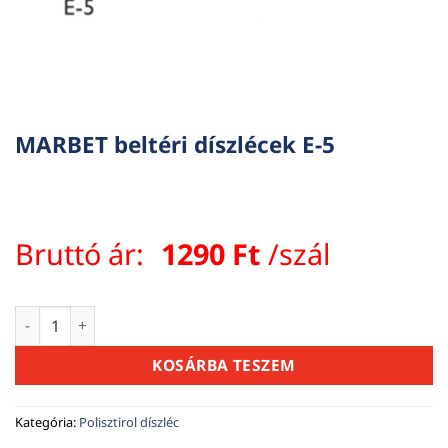
MARBET beltéri díszlécek E-5
Bruttó ár:
1290
Ft
/szál
MARBET beltéri díszlécek E-5 mennyiség
KOSÁRBA TESZEM
Kategória:
Polisztirol díszléc