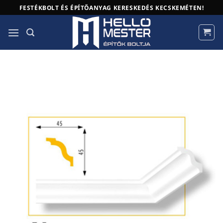
Skip
FESTÉKBOLT ÉS ÉPÍTŐANYAG KERESKEDÉS KECSKEMÉTEN!
to
content