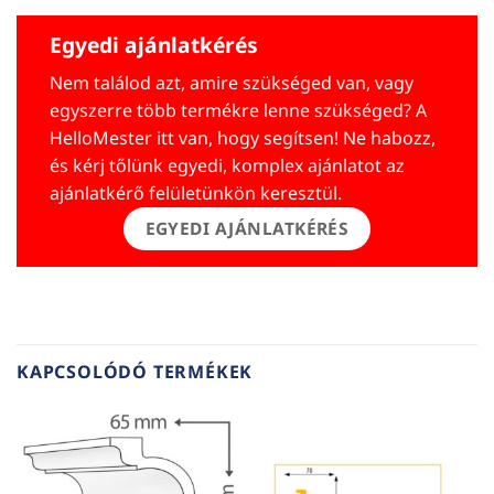
Egyedi ajánlatkérés
Nem találod azt, amire szükséged van, vagy
egyszerre több termékre lenne szükséged? A
HelloMester itt van, hogy segítsen! Ne habozz,
és kérj tőlünk egyedi, komplex ajánlatot az
ajánlatkérő felületünkön keresztül.
EGYEDI AJÁNLATKÉRÉS
KAPCSOLÓDÓ TERMÉKEK