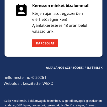
Keressen minket bizalommal!
Kérjen ajánlatot egyszerűen
elérhetőségeinken!
Ajánlatkéréséres 48 órán belül
válaszolunk!
KAPCSOLAT
ÁLTALÁNOS SZERZŐDÉSI FELTÉTELEK
hellomester.hu
© 2026 l
Weboldalt készítette:
WEXO
tüzép Kecskemét, építőanyagok, festékbolt, szigetelőanyagok, gipszkarton
rendszer, OSB lapok, faanyagok, gerendák, tetőfedő anyagok, Bramac