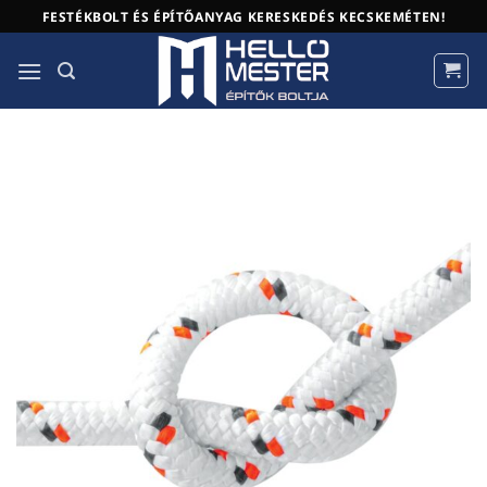
Skip
FESTÉKBOLT ÉS ÉPÍTŐANYAG KERESKEDÉS KECSKEMÉTEN!
to
content