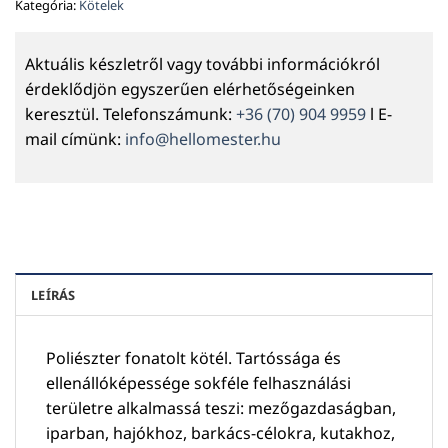
Kategória:
Kötelek
Aktuális készletről vagy további információkról
érdeklődjön egyszerűen elérhetőségeinken
keresztül. Telefonszámunk:
+36 (70) 904 9959
l E-
mail címünk:
info@hellomester.hu
LEÍRÁS
Poliészter fonatolt kötél. Tartóssága és
ellenállóképessége sokféle felhasználási
területre alkalmassá teszi: mezőgazdaságban,
iparban, hajókhoz, barkács-célokra, kutakhoz,