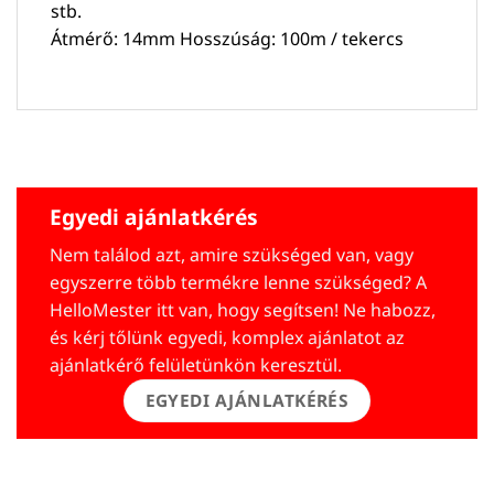
stb.
Átmérő: 14mm Hosszúság: 100m / tekercs
Egyedi ajánlatkérés
Nem találod azt, amire szükséged van, vagy
egyszerre több termékre lenne szükséged? A
HelloMester itt van, hogy segítsen! Ne habozz,
és kérj tőlünk egyedi, komplex ajánlatot az
ajánlatkérő felületünkön keresztül.
EGYEDI AJÁNLATKÉRÉS