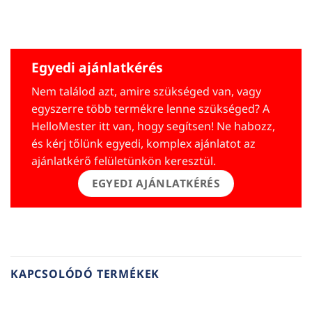
Egyedi ajánlatkérés
Nem találod azt, amire szükséged van, vagy
egyszerre több termékre lenne szükséged? A
HelloMester itt van, hogy segítsen! Ne habozz,
és kérj tőlünk egyedi, komplex ajánlatot az
ajánlatkérő felületünkön keresztül.
EGYEDI AJÁNLATKÉRÉS
KAPCSOLÓDÓ TERMÉKEK