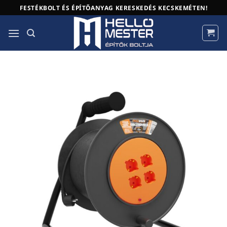
Skip
FESTÉKBOLT ÉS ÉPÍTŐANYAG KERESKEDÉS KECSKEMÉTEN!
to
content