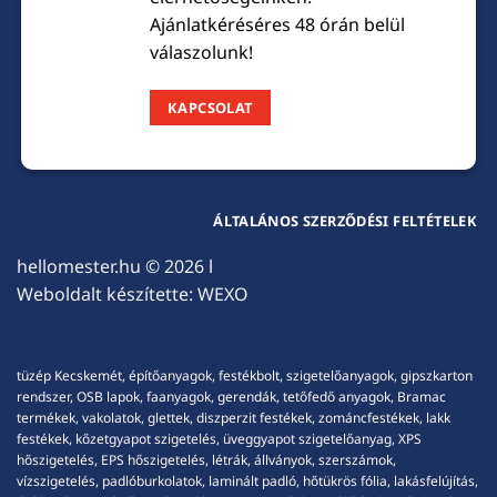
Ajánlatkéréséres 48 órán belül
válaszolunk!
KAPCSOLAT
ÁLTALÁNOS SZERZŐDÉSI FELTÉTELEK
hellomester.hu
© 2026 l
Weboldalt készítette:
WEXO
tüzép Kecskemét, építőanyagok, festékbolt, szigetelőanyagok, gipszkarton
rendszer, OSB lapok, faanyagok, gerendák, tetőfedő anyagok, Bramac
termékek, vakolatok, glettek, diszperzit festékek, zománcfestékek, lakk
festékek, kőzetgyapot szigetelés, üveggyapot szigetelőanyag, XPS
hőszigetelés, EPS hőszigetelés, létrák, állványok, szerszámok,
vízszigetelés, padlóburkolatok, laminált padló, hőtükrös fólia, lakásfelújítás,