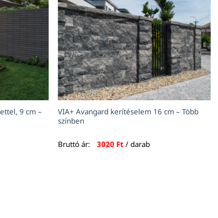
ettel, 9 cm –
VIA+ Avangard kerítéselem 16 cm – Több
színben
Bruttó ár:
3020
Ft
/ darab