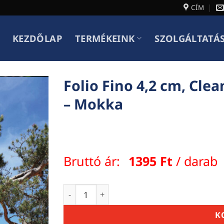
CÍM
KEZDŐLAP
TERMÉKEINK
SZOLGÁLTATÁ
Folio Fino 4,2 cm, Cle
– Mokka
Bruttó ár:
1395
Ft
/ darab
Folio Fino 4,2 cm, Clean & Color Protect
K