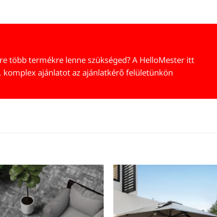
re több termékre lenne szükséged? A HelloMester itt
, komplex ajánlatot az ajánlatkérő felületünkön