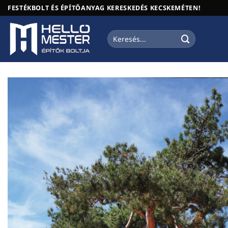
Skip
FESTÉKBOLT ÉS ÉPÍTŐANYAG KERESKEDÉS KECSKEMÉTEN!
to
content
Keresés
a
következőre: