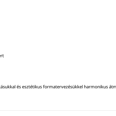
rt
itásukkal és esztétikus formatervezésükkel harmonikus átme