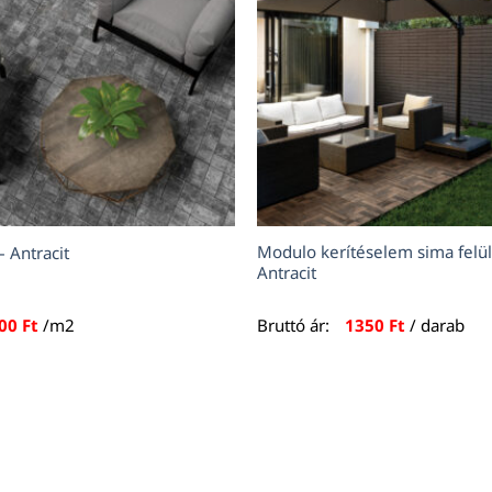
Modulo kerítéselem sima felül
 Antracit
Antracit
900
Ft
/m2
Bruttó ár:
1350
Ft
/ darab