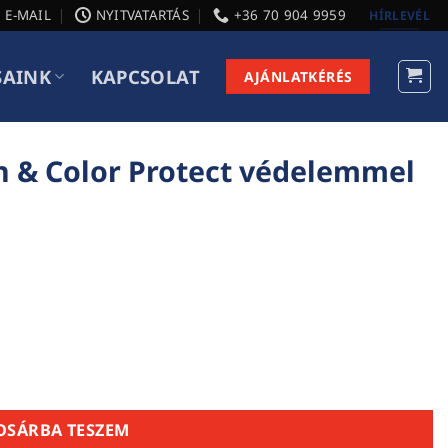
E-MAIL
NYITVATARTÁS
+36 70 904 9959
HÍRLEVÉL
SAINK
KAPCSOLAT
AJÁNLATKÉRÉS
an & Color Protect védelemmel
 védelemmel - Mokka mennyiség
OSÁRBA TESZEM