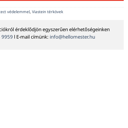
otect védelemmel
,
Viastein térkövek
ációkról érdeklődjön egyszerűen elérhetőségeinken
4 9959
l E-mail címünk:
info@hellomester.hu