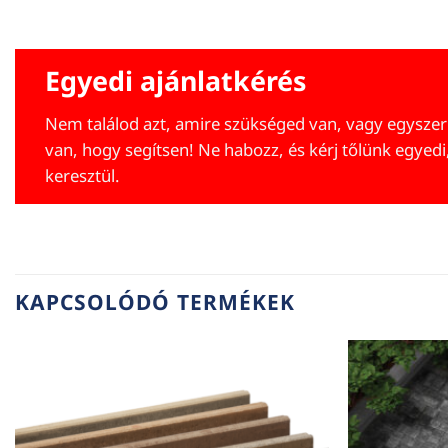
Egyedi ajánlatkérés
Nem találod azt, amire szükséged van, vagy egyszer
van, hogy segítsen! Ne habozz, és kérj tőlünk egyedi
keresztül.
KAPCSOLÓDÓ TERMÉKEK