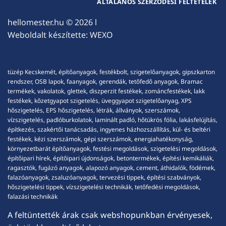
ÁLTALÁNOS SZERZŐDÉSI FELTÉTELEK
hellomester.hu
© 2026 l
Weboldalt készítette:
WEXO
tüzép Kecskemét, építőanyagok, festékbolt, szigetelőanyagok, gipszkarton
rendszer, OSB lapok, faanyagok, gerendák, tetőfedő anyagok, Bramac
termékek, vakolatok, glettek, diszperzit festékek, zománcfestékek, lakk
festékek, kőzetgyapot szigetelés, üveggyapot szigetelőanyag, XPS
hőszigetelés, EPS hőszigetelés, létrák, állványok, szerszámok,
vízszigetelés, padlóburkolatok, laminált padló, hőtükrös fólia, lakásfelújítás,
építkezés, szakértői tanácsadás, ingyenes házhozszállítás, kül- és beltéri
festékek, kézi szerszámok, gépi szerszámok, energiahatékonyság,
környezetbarát építőanyagok, festési megoldások, szigetelési megoldások,
építőipari hírek, építőipari újdonságok, betontermékek, építési kemikáliák,
ragasztók, fugázó anyagok, alapozó anyagok, cement, áthidalók, födémek,
falazóanyagok, zsaluzóanyagok, tervezési tippek, építési szabványok,
hőszigetelési tippek, vízszigetelési technikák, tetőfedési megoldások,
falazási technikák
A feltüntették árak csak webshopunkban érvényesek,