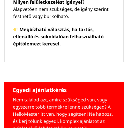
Milyen felületkezelést igényel?
Alapvetően nem szükséges, de igény szerint
festhető vagy burkolható.
Megbízható választás, ha tartós,
ellenálló és sokoldalúan felhasználható
építőlemezt keresel.
Egyedi ajánlatkérés
Nem találod azt, amire szükséged van, vagy
egyszerre több termékre lenne szükséged? A
HelloMester itt van, hogy segítsen! Ne habozz,
és kérj tőlünk egyedi, komplex ajánlatot az