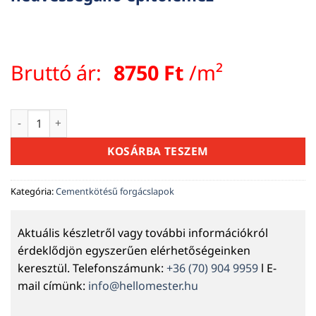
Bruttó ár:
8750
Ft
/m²
Cementkötésű faforgácslap 20 mm (3200×1250 mm) strapabí
KOSÁRBA TESZEM
Kategória:
Cementkötésű forgácslapok
Aktuális készletről vagy további információkról
érdeklődjön egyszerűen elérhetőségeinken
keresztül. Telefonszámunk:
+36 (70) 904 9959
l E-
mail címünk:
info@hellomester.hu