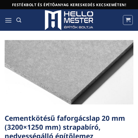
Skip
FESTÉKBOLT ÉS ÉPÍTŐANYAG KERESKEDÉS KECSKEMÉTEN!
to
content
Cementkötésű faforgácslap 20 mm
(3200×1250 mm) strapabíró,
nedvességálló építőlemez