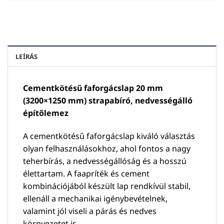
LEÍRÁS
Cementkötésű faforgácslap 20 mm
(3200×1250 mm) strapabíró, nedvességálló
építőlemez
A cementkötésű faforgácslap kiváló választás
olyan felhasználásokhoz, ahol fontos a nagy
teherbírás, a nedvességállóság és a hosszú
élettartam. A faapríték és cement
kombinációjából készült lap rendkívül stabil,
ellenáll a mechanikai igénybevételnek,
valamint jól viseli a párás és nedves
környezetet is.