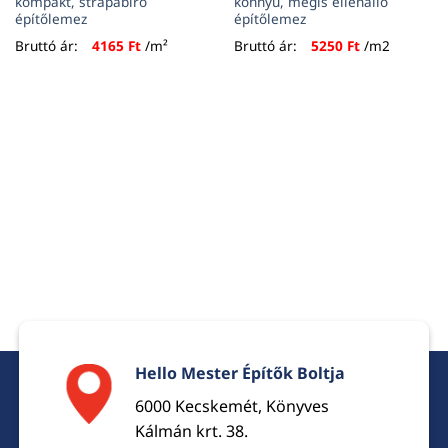
kompakt, strapabíró
könnyű, mégis ellenálló
építőlemez
építőlemez
Bruttó ár:
4165
Ft
/m²
Bruttó ár:
5250
Ft
/m2
Hello Mester Építők Boltja
6000 Kecskemét, Könyves
Kálmán krt. 38.