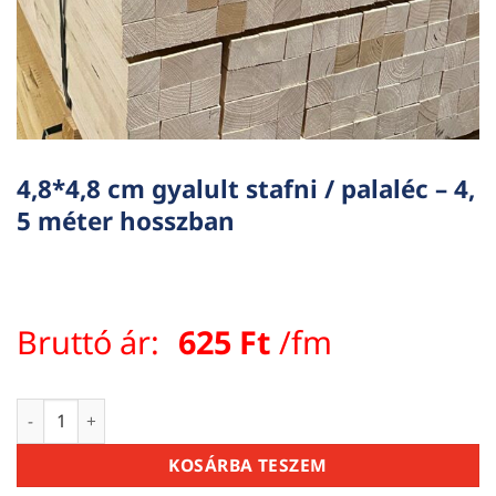
4,8*4,8 cm gyalult stafni / palaléc – 4,
5 méter hosszban
Bruttó ár:
625
Ft
/fm
4,8*4,8 cm gyalult stafni / palaléc - 4, 5 méter hosszban men
KOSÁRBA TESZEM