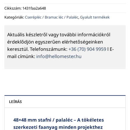
Cikkszám:
1431faa2a648
Kategóriák:
Cserépléc / Bramac léc / Palaléc
,
Gyalult termékek
Aktuális készletről vagy további információkról
érdeklődjön egyszerűen elérhetőségeinken
keresztül. Telefonszámunk:
+36 (70) 904 9959
l E-
mail címünk:
info@hellomester.hu
LEÍRÁS
48×48 mm stafni / palaléc – A tökéletes
szerkezeti faanyag minden projekthez