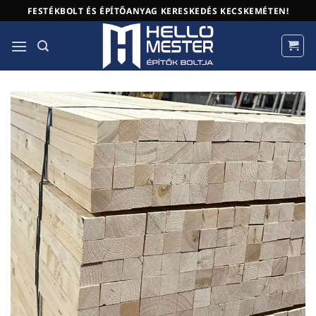
Skip
FESTÉKBOLT ÉS ÉPÍTŐANYAG KERESKEDÉS KECSKEMÉTEN!
to
content