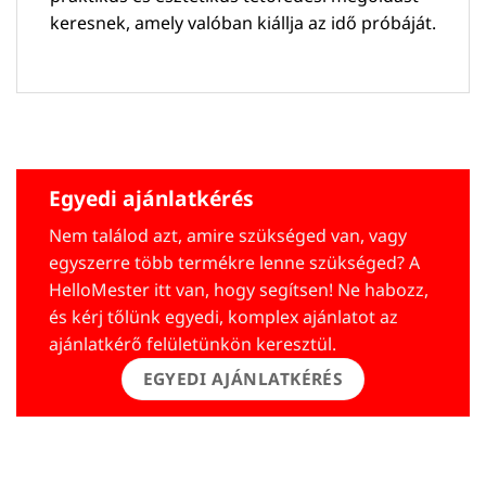
keresnek, amely valóban kiállja az idő próbáját.
Egyedi ajánlatkérés
Nem találod azt, amire szükséged van, vagy
egyszerre több termékre lenne szükséged? A
HelloMester itt van, hogy segítsen! Ne habozz,
és kérj tőlünk egyedi, komplex ajánlatot az
ajánlatkérő felületünkön keresztül.
EGYEDI AJÁNLATKÉRÉS