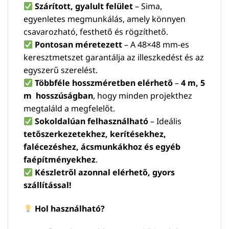
Szárított, gyalult felület
– Sima,
egyenletes megmunkálás, amely könnyen
csavarozható, festhető és rögzíthető.
Pontosan méretezett
– A 48×48 mm-es
keresztmetszet garantálja az illeszkedést és az
egyszerű szerelést.
Többféle hosszméretben elérhető
–
4 m, 5
m hosszúságban
, hogy minden projekthez
megtaláld a megfelelőt.
Sokoldalúan felhasználható
– Ideális
tetőszerkezetekhez, kerítésekhez,
falécezéshez, ácsmunkákhoz és egyéb
faépítményekhez
.
Készletről azonnal elérhető, gyors
szállítással!
Hol használható?