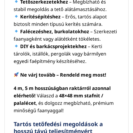
Tetőszerkezetekhez
– Megbízható és
stabil megoldás a tető alátámasztásához.
Kerítésépítéshez
– Erős, tartós alapot
biztosít minden típusú kerítés számára.
Falécezéshez, burkolatokhoz
– Szerkezeti
faanyagként vagy alátétként tökéletes.
DIY és barkácsprojektekhez
– Kerti
tárolók, istállók, pergolák vagy bármilyen
egyedi faépítmény készítéséhez.
Ne várj tovább – Rendeld meg most!
4 m, 5 m hosszúságban raktárról azonnal
elérhető!
Válaszd a
48×48 mm stafnit /
palalécet
, és dolgozz megbízható, prémium
minőségű faanyaggal!
Tartós tetőfedési megoldások a
hosszú távú teljesítményért