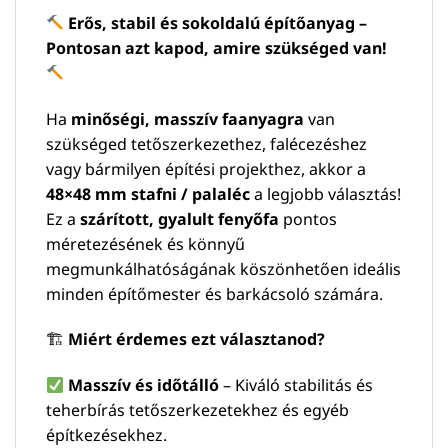
Erős, stabil és sokoldalú építőanyag –
Pontosan azt kapod, amire szükséged van!
Ha
minőségi, masszív faanyagra
van
szükséged tetőszerkezethez, falécezéshez
vagy bármilyen építési projekthez, akkor a
48×48 mm stafni / palaléc
a legjobb választás!
Ez a
szárított, gyalult fenyőfa
pontos
méretezésének és könnyű
megmunkálhatóságának köszönhetően ideális
minden építőmester és barkácsoló számára.
🏗
Miért érdemes ezt választanod?
Masszív és időtálló
– Kiváló stabilitás és
teherbírás tetőszerkezetekhez és egyéb
építkezésekhez.