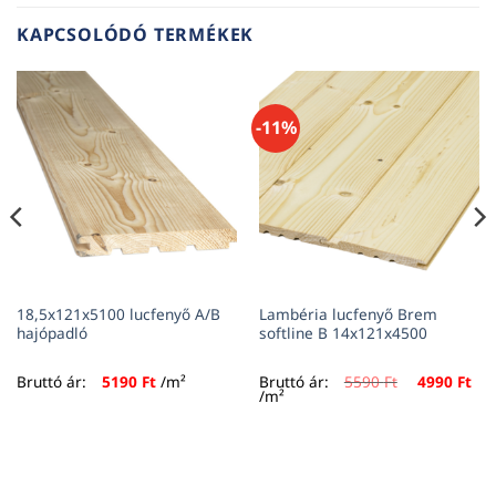
KAPCSOLÓDÓ TERMÉKEK
-11%
18,5x121x5100 lucfenyő A/B
Lambéria lucfenyő Brem
hajópadló
softline B 14x121x4500
Original
Cur
Bruttó ár:
5190
Ft
/m²
Bruttó ár:
5590
Ft
4990
Ft
price
pri
/m²
was:
is:
5590 Ft.
499