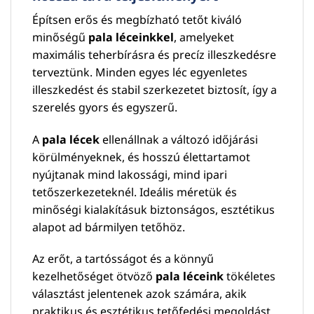
Építsen erős és megbízható tetőt kiváló
minőségű
pala léceinkkel
, amelyeket
maximális teherbírásra és precíz illeszkedésre
terveztünk. Minden egyes léc egyenletes
illeszkedést és stabil szerkezetet biztosít, így a
szerelés gyors és egyszerű.
A
pala lécek
ellenállnak a változó időjárási
körülményeknek, és hosszú élettartamot
nyújtanak mind lakossági, mind ipari
tetőszerkezeteknél. Ideális méretük és
minőségi kialakításuk biztonságos, esztétikus
alapot ad bármilyen tetőhöz.
Az erőt, a tartósságot és a könnyű
kezelhetőséget ötvöző
pala léceink
tökéletes
választást jelentenek azok számára, akik
praktikus és esztétikus tetőfedési megoldást