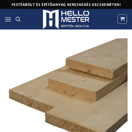
Skip
FESTÉKBOLT ÉS ÉPÍTŐANYAG KERESKEDÉS KECSKEMÉTEN!
to
content