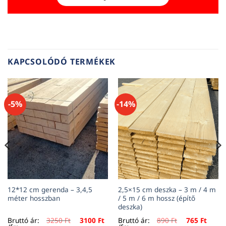
KAPCSOLÓDÓ TERMÉKEK
-5%
-14%
12*12 cm gerenda – 3,4,5
2,5×15 cm deszka – 3 m / 4 m
méter hosszban
/ 5 m / 6 m hossz (építő
deszka)
Original
Current
Original
Curre
Bruttó ár:
3250
Ft
3100
Ft
Bruttó ár:
890
Ft
765
Ft