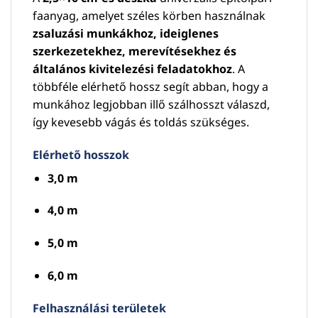
faanyag, amelyet széles körben használnak
zsaluzási munkákhoz, ideiglenes
szerkezetekhez, merevítésekhez és
általános kivitelezési feladatokhoz
. A
többféle elérhető hossz segít abban, hogy a
munkához legjobban illő szálhosszt válaszd,
így kevesebb vágás és toldás szükséges.
Elérhető hosszok
3,0 m
4,0 m
5,0 m
6,0 m
Felhasználási területek