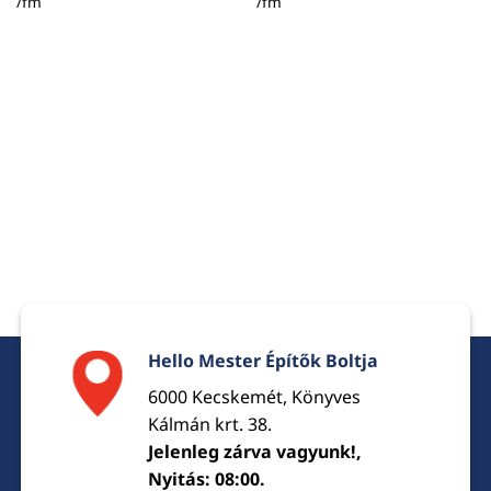
price
price
price
price
/fm
/fm
was:
is:
was:
is:
3250 Ft.
3100 Ft.
890 Ft.
765 Ft
Hello Mester Építők Boltja
6000 Kecskemét, Könyves
Kálmán krt. 38.
Jelenleg zárva vagyunk!,
Nyitás: 08:00.