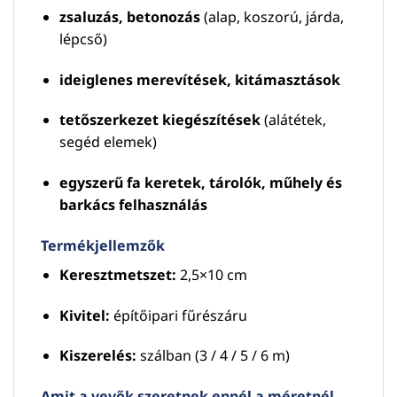
zsaluzás, betonozás
(alap, koszorú, járda,
lépcső)
ideiglenes merevítések, kitámasztások
tetőszerkezet kiegészítések
(alátétek,
segéd elemek)
egyszerű fa keretek, tárolók, műhely és
barkács felhasználás
Termékjellemzők
Keresztmetszet:
2,5×10 cm
Kivitel:
építőipari fűrészáru
Kiszerelés:
szálban (3 / 4 / 5 / 6 m)
Amit a vevők szeretnek ennél a méretnél