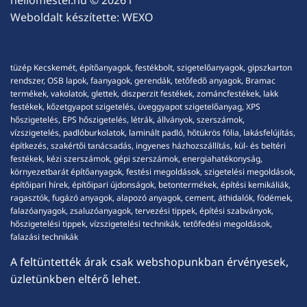
Weboldalt készítette:
WEXO
tüzép Kecskemét, építőanyagok, festékbolt, szigetelőanyagok, gipszkarton
rendszer, OSB lapok, faanyagok, gerendák, tetőfedő anyagok, Bramac
termékek, vakolatok, glettek, diszperzit festékek, zománcfestékek, lakk
festékek, kőzetgyapot szigetelés, üveggyapot szigetelőanyag, XPS
hőszigetelés, EPS hőszigetelés, létrák, állványok, szerszámok,
vízszigetelés, padlóburkolatok, laminált padló, hőtükrös fólia, lakásfelújítás,
építkezés, szakértői tanácsadás, ingyenes házhozszállítás, kül- és beltéri
festékek, kézi szerszámok, gépi szerszámok, energiahatékonyság,
környezetbarát építőanyagok, festési megoldások, szigetelési megoldások,
építőipari hírek, építőipari újdonságok, betontermékek, építési kemikáliák,
ragasztók, fugázó anyagok, alapozó anyagok, cement, áthidalók, födémek,
falazóanyagok, zsaluzóanyagok, tervezési tippek, építési szabványok,
hőszigetelési tippek, vízszigetelési technikák, tetőfedési megoldások,
falazási technikák
A feltüntették árak csak webshopunkban érvényesek,
üzletünkben eltérő lehet.