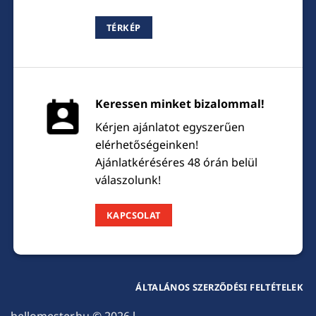
TÉRKÉP
Keressen minket bizalommal!
Kérjen ajánlatot egyszerűen
elérhetőségeinken!
Ajánlatkéréséres 48 órán belül
válaszolunk!
KAPCSOLAT
ÁLTALÁNOS SZERZŐDÉSI FELTÉTELEK
hellomester.hu
© 2026 l