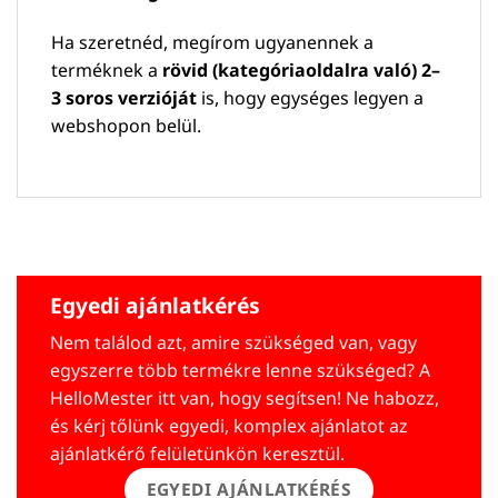
Ha szeretnéd, megírom ugyanennek a
terméknek a
rövid (kategóriaoldalra való) 2–
3 soros verzióját
is, hogy egységes legyen a
webshopon belül.
Egyedi ajánlatkérés
Nem találod azt, amire szükséged van, vagy
egyszerre több termékre lenne szükséged? A
HelloMester itt van, hogy segítsen! Ne habozz,
és kérj tőlünk egyedi, komplex ajánlatot az
ajánlatkérő felületünkön keresztül.
EGYEDI AJÁNLATKÉRÉS