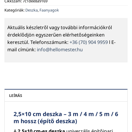
Cikkszám:
7c1dee8a9169
Kategóriák:
Deszka
,
Faanyagok
Aktuális készletről vagy további információkról
érdeklődjön egyszerűen elérhetőségeinken
keresztül. Telefonszámunk:
+36 (70) 904 9959
l E-
mail címünk:
info@hellomester.hu
LEÍRÁS
2,5×10 cm deszka – 3 m / 4 m / 5 m / 6
m hossz (építő deszka)
A
2,5×10 cm-es deszka
univerzális építőipari