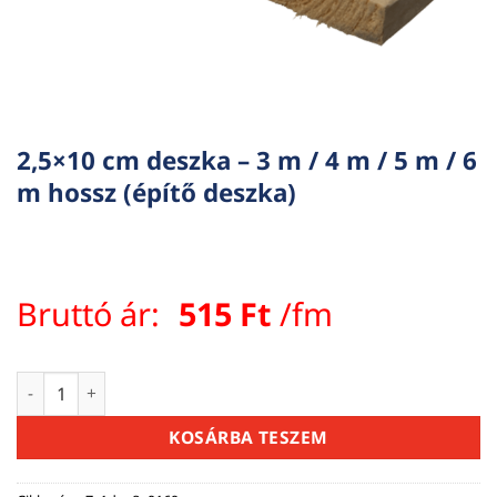
2,5×10 cm deszka – 3 m / 4 m / 5 m / 6
m hossz (építő deszka)
Bruttó ár:
515
Ft
/fm
2,5×10 cm deszka – 3 m / 4 m / 5 m / 6 m hossz (építő deszk
KOSÁRBA TESZEM