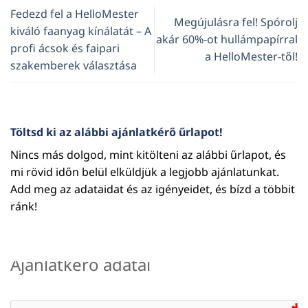
Fedezd fel a HelloMester
Megújulásra fel! Spórolj
kiváló faanyag kínálatát – A
akár 60%-ot hullámpapírral
profi ácsok és faipari
a HelloMester-től!
szakemberek választása
Töltsd ki az alábbi ajánlatkérő űrlapot!
Nincs más dolgod, mint kitölteni az alábbi űrlapot, és
mi rövid időn belül elküldjük a legjobb ajánlatunkat.
Add meg az adataidat és az igényeidet, és bízd a többit
ránk!
Ajánlatkérő adatai