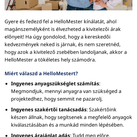
Gyere és fedezd fel a HelloMester kínálatát, ahol
magánszemélyként is élvezheted a kivitelezői árak
előnyeit! Ha úgy gondolod, hogy a kereskedői
kedvezmények neked is járnak, és nem szeretnéd,
hogy azok a kivitelező zsebében landoljanak, akkor a
HelloMester a tökéletes hely számodra.
Miért válaszd a HelloMestert?
Ingyenes anyagszükséglet számítás
:
Megmondjuk, mennyi anyagra van szükséged a
projektedhez, hogy semmit ne pazarolj.
Ingyenes szakértői tanácsadás
: Szakértőink
készen állnak, hogy segítsenek a megfelelő anyagok
kiválasztásában és a munkád minden lépésében.
Ingyenes árajánlat adás
: Tudd meg előre,