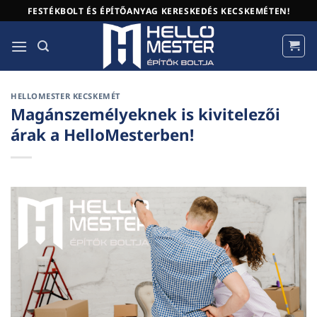
Skip
FESTÉKBOLT ÉS ÉPÍTŐANYAG KERESKEDÉS KECSKEMÉTEN!
to
content
HELLOMESTER KECSKEMÉT
Magánszemélyeknek is kivitelezői
árak a HelloMesterben!