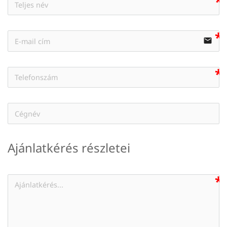
email
Ajánlatkérés részletei