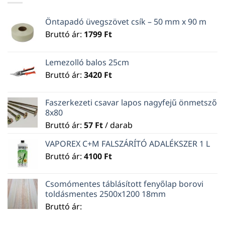
Öntapadó üvegszövet csík – 50 mm x 90 m
Bruttó ár:
1799
Ft
Lemezolló balos 25cm
Bruttó ár:
3420
Ft
Faszerkezeti csavar lapos nagyfejű önmetsző
8x80
Bruttó ár:
57
Ft
/ darab
VAPOREX C+M FALSZÁRÍTÓ ADALÉKSZER 1 L
Bruttó ár:
4100
Ft
Csomómentes táblásított fenyőlap borovi
toldásmentes 2500x1200 18mm
Bruttó ár: