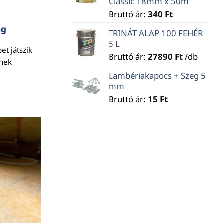
Classic 18mm x 50m
Bruttó ár:
340
Ft
ag
TRINÁT ALAP 100 FEHÉR
5 L
et játszik
Bruttó ár:
27890
Ft
/db
ének
Lambériakapocs + Szeg 5
mm
Bruttó ár:
15
Ft