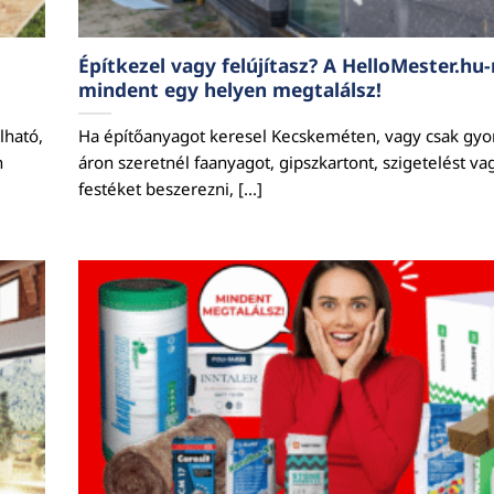
Építkezel vagy felújítasz? A HelloMester.hu-
mindent egy helyen megtalálsz!
lható,
Ha építőanyagot keresel Kecskeméten, vagy csak gyor
n
áron szeretnél faanyagot, gipszkartont, szigetelést va
festéket beszerezni, [...]