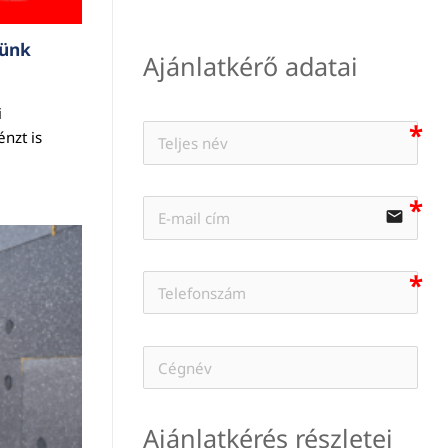
tünk
Ajánlatkérő adatai
i
nzt is
email
Ajánlatkérés részletei