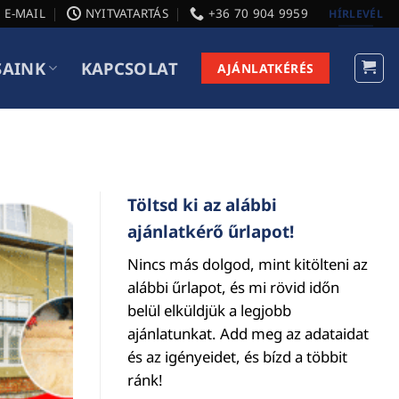
E-MAIL
NYITVATARTÁS
+36 70 904 9959
HÍRLEVÉL
SAINK
KAPCSOLAT
AJÁNLATKÉRÉS
Töltsd ki az alábbi
ajánlatkérő űrlapot!
Nincs más dolgod, mint kitölteni az
alábbi űrlapot, és mi rövid időn
belül elküldjük a legjobb
ajánlatunkat. Add meg az adataidat
és az igényeidet, és bízd a többit
ránk!