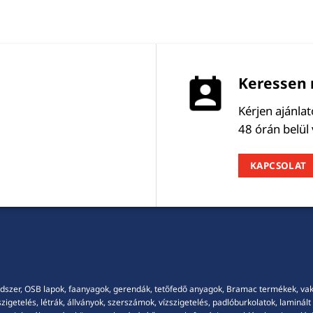
Keressen 
Kérjen ajánla
48 órán belül
KAPCSOLAT
dszer, OSB lapok, faanyagok, gerendák, tetőfedő anyagok, Bramac termékek, vakola
getelés, létrák, állványok, szerszámok, vízszigetelés, padlóburkolatok, laminált p