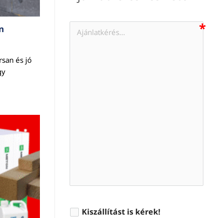
n
san és jó
gy
Kiszállítást is kérek!