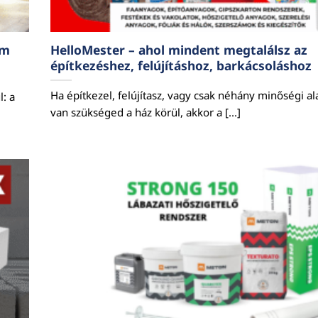
em
HelloMester – ahol mindent megtalálsz az
építkezéshez, felújításhoz, barkácsoláshoz
Ha építkezel, felújítasz, vagy csak néhány minőségi a
l: a
van szükséged a ház körül, akkor a [...]