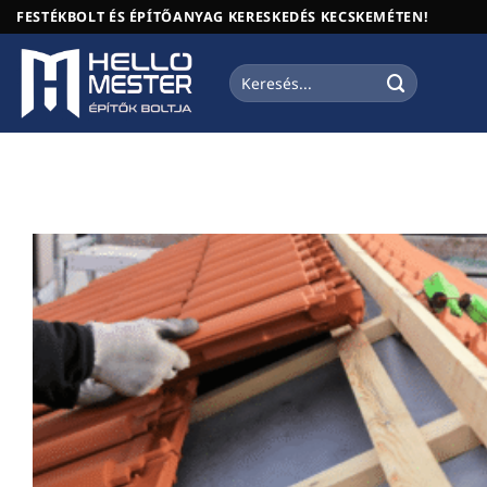
Skip
FESTÉKBOLT ÉS ÉPÍTŐANYAG KERESKEDÉS KECSKEMÉTEN!
to
content
Keresés
a
következőre: