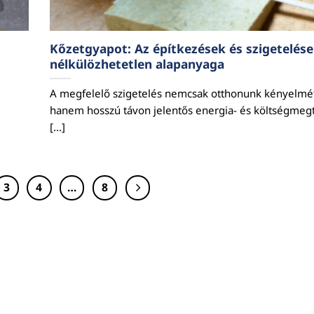
Kőzetgyapot: Az építkezések és szigetelés
nélkülözhetetlen alapanyaga
A megfelelő szigetelés nemcsak otthonunk kényelmét
hanem hosszú távon jelentős energia- és költségmegta
[...]
3
4
…
8