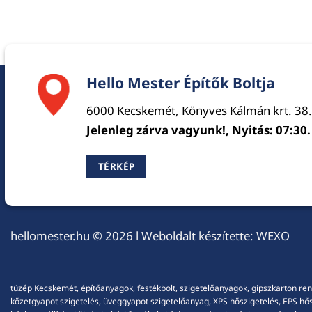
Hello Mester Építők Boltja
6000 Kecskemét, Könyves Kálmán krt. 38.
Jelenleg zárva vagyunk!, Nyitás: 07:30.
TÉRKÉP
hellomester.hu
© 2026 l Weboldalt készítette:
WEXO
tüzép Kecskemét, építőanyagok, festékbolt, szigetelőanyagok, gipszkarton ren
kőzetgyapot szigetelés, üveggyapot szigetelőanyag, XPS hőszigetelés, EPS hőszi