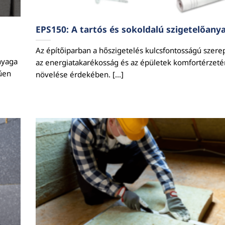
EPS150: A tartós és sokoldalú szigetelőany
Az építőiparban a hőszigetelés kulcsfontosságú szerep
nyaga
az energiatakarékosság és az épületek komfortérzet
űen
növelése érdekében. [...]