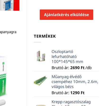
Ajánlatkérés elküldése
lapanyagra
TERMÉKEK
Oszloptartó
lefurhatóható
100*145*65 mm
Bruttó ár:
2690
Ft
/db
Műanyag élvédő
csempéhez 10mm, 2.6m,
világos bézs
Bruttó ár:
1290
Ft
Krepp ragasztószalag