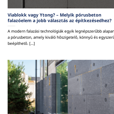
Viablokk vagy Ytong? – Melyik pórusbeton
falazóelem a jobb választás az építkezésedhez?
A modern falazási technológiák egyik legnépszerűbb alapa
a pórusbeton, amely kiváló hőszigetelő, könnyű és egyszer
beépíthető. [...]