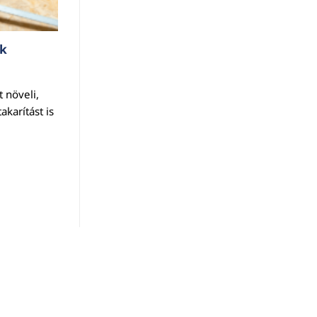
ek
 növeli,
karítást is