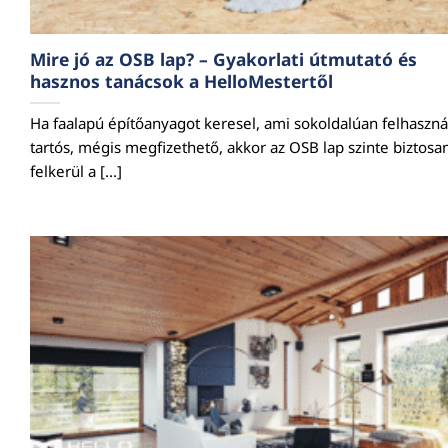
Mire jó az OSB lap? – Gyakorlati útmutató és
hasznos tanácsok a HelloMestertől
Ha faalapú építőanyagot keresel, ami sokoldalúan felhaszná
tartós, mégis megfizethető, akkor az OSB lap szinte biztosa
felkerül a [...]