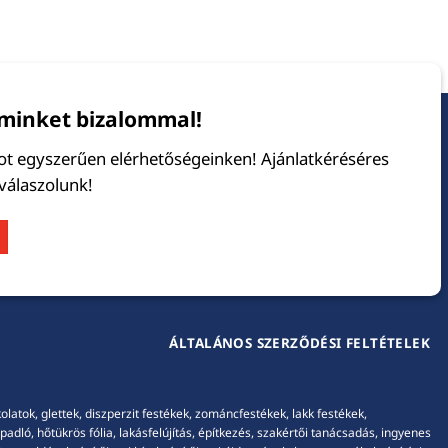
minket bizalommal!
tot egyszerűen elérhetőségeinken! Ajánlatkéréséres
 válaszolunk!
ÁLTALÁNOS SZERZŐDÉSI FELTÉTELEK
tok, glettek, diszperzit festékek, zománcfestékek, lakk festékek,
adló, hőtükrös fólia, lakásfelújítás, építkezés, szakértői tanácsadás, ingyenes