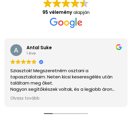
95 vélemény
alapján
Antal Suke
1 éve
Sziasztok! Megszeretném osztani a
tapasztalataim. Neten kicsi keseresgélés után
találtam meg őket.
Nagyon segítőkészek voltak, és a legjobb áron
tudtam megvenni mindent.
Olvass tovább
Ha elakarjátok kerülni a csalódást a legjobb
választás.