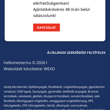
elérhetőségeinken!
Ajánlatkéréséres 48 órán belül
válaszolunk!
KAPCSOLAT
ÁLTALÁNOS SZERZŐDÉSI FELTÉTELEK
hellomester.hu
© 2026 l
Weboldalt készítette:
WEXO
tüzép Kecskemét, építőanyagok, festékbolt, szigetelőanyagok, gipszkarton
rendszer, OSB lapok, faanyagok, gerendák, tetőfedő anyagok, Bramac
termékek, vakolatok, glettek, diszperzit festékek, zománcfestékek, lakk
festékek, kőzetgyapot szigetelés, üveggyapot szigetelőanyag, XPS
hőszigetelés, EPS hőszigetelés, létrák, állványok, szerszámok,