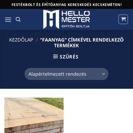
Skip
FESTÉKBOLT ÉS ÉPÍTŐANYAG KERESKEDÉS KECSKEMÉTEN!
to
content
KEZDŐLAP
/
“FAANYAG” CÍMKÉVEL RENDELKEZŐ
TERMÉKEK
SZŰRÉS