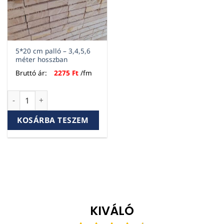
5*20 cm palló – 3,4,5,6
méter hosszban
Bruttó ár:
2275
Ft
/fm
5*20 cm palló - 3,4,5,6 méter hosszban mennyiség
KOSÁRBA TESZEM
KIVÁLÓ