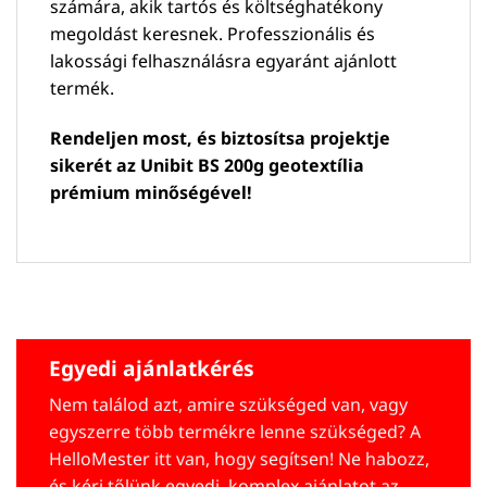
számára, akik tartós és költséghatékony
megoldást keresnek. Professzionális és
lakossági felhasználásra egyaránt ajánlott
termék.
Rendeljen most, és biztosítsa projektje
sikerét az Unibit BS 200g geotextília
prémium minőségével!
Egyedi ajánlatkérés
Nem találod azt, amire szükséged van, vagy
egyszerre több termékre lenne szükséged? A
HelloMester itt van, hogy segítsen! Ne habozz,
és kérj tőlünk egyedi, komplex ajánlatot az