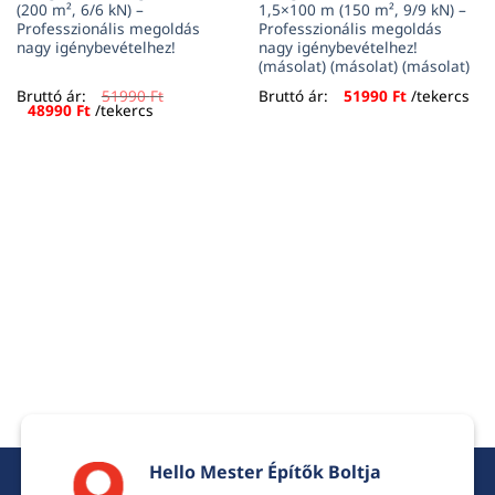
(200 m², 6/6 kN) –
1,5×100 m (150 m², 9/9 kN) –
Professzionális megoldás
Professzionális megoldás
nagy igénybevételhez!
nagy igénybevételhez!
(másolat) (másolat) (másolat)
Bruttó ár:
51990
Ft
Bruttó ár:
51990
Ft
/tekercs
Original
Current
48990
Ft
/tekercs
price
price
was:
is:
51990 Ft.
48990 Ft.
Hello Mester Építők Boltja