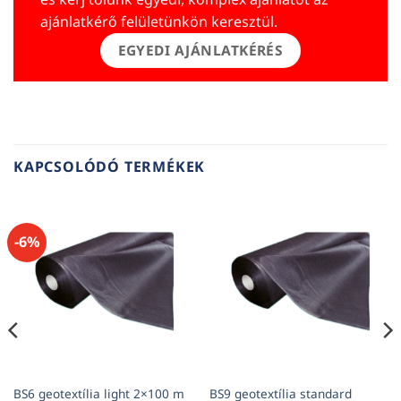
ajánlatkérő felületünkön keresztül.
EGYEDI AJÁNLATKÉRÉS
KAPCSOLÓDÓ TERMÉKEK
-6%
BS6 geotextília light 2×100 m
BS9 geotextília standard