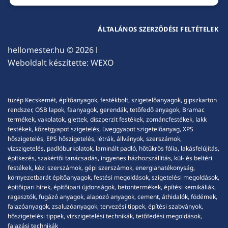
ÁLTALÁNOS SZERZŐDÉSI FELTÉTELEK
hellomester.hu
© 2026 l
Weboldalt készítette:
WEXO
tüzép Kecskemét, építőanyagok, festékbolt, szigetelőanyagok, gipszkarton
rendszer, OSB lapok, faanyagok, gerendák, tetőfedő anyagok, Bramac
termékek, vakolatok, glettek, diszperzit festékek, zománcfestékek, lakk
festékek, kőzetgyapot szigetelés, üveggyapot szigetelőanyag, XPS
hőszigetelés, EPS hőszigetelés, létrák, állványok, szerszámok,
vízszigetelés, padlóburkolatok, laminált padló, hőtükrös fólia, lakásfelújítás,
építkezés, szakértői tanácsadás, ingyenes házhozszállítás, kül- és beltéri
festékek, kézi szerszámok, gépi szerszámok, energiahatékonyság,
környezetbarát építőanyagok, festési megoldások, szigetelési megoldások,
építőipari hírek, építőipari újdonságok, betontermékek, építési kemikáliák,
ragasztók, fugázó anyagok, alapozó anyagok, cement, áthidalók, födémek,
falazóanyagok, zsaluzóanyagok, tervezési tippek, építési szabványok,
hőszigetelési tippek, vízszigetelési technikák, tetőfedési megoldások,
falazási technikák