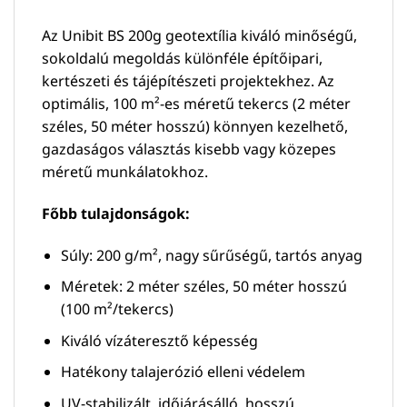
Az Unibit BS 200g geotextília kiváló minőségű,
sokoldalú megoldás különféle építőipari,
kertészeti és tájépítészeti projektekhez. Az
optimális, 100 m²-es méretű tekercs (2 méter
széles, 50 méter hosszú) könnyen kezelhető,
gazdaságos választás kisebb vagy közepes
méretű munkálatokhoz.
Főbb tulajdonságok:
Súly: 200 g/m², nagy sűrűségű, tartós anyag
Méretek: 2 méter széles, 50 méter hosszú
(100 m²/tekercs)
Kiváló vízáteresztő képesség
Hatékony talajerózió elleni védelem
UV-stabilizált, időjárásálló, hosszú