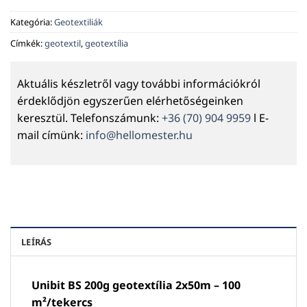
Kategória:
Geotextiliák
Címkék:
geotextil
,
geotextília
Aktuális készletről vagy további információkról
érdeklődjön egyszerűen elérhetőségeinken
keresztül. Telefonszámunk:
+36 (70) 904 9959
l E-
mail címünk:
info@hellomester.hu
LEÍRÁS
Unibit BS 200g geotextília 2x50m – 100
m²/tekercs