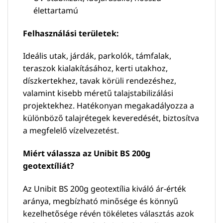
élettartamú
Felhasználási területek:
Ideális utak, járdák, parkolók, támfalak,
teraszok kialakításához, kerti utakhoz,
díszkertekhez, tavak körüli rendezéshez,
valamint kisebb méretű talajstabilizálási
projektekhez. Hatékonyan megakadályozza a
különböző talajrétegek keveredését, biztosítva
a megfelelő vízelvezetést.
Miért válassza az Unibit BS 200g
geotextíliát?
Az Unibit BS 200g geotextília kiváló ár-érték
aránya, megbízható minősége és könnyű
kezelhetősége révén tökéletes választás azok