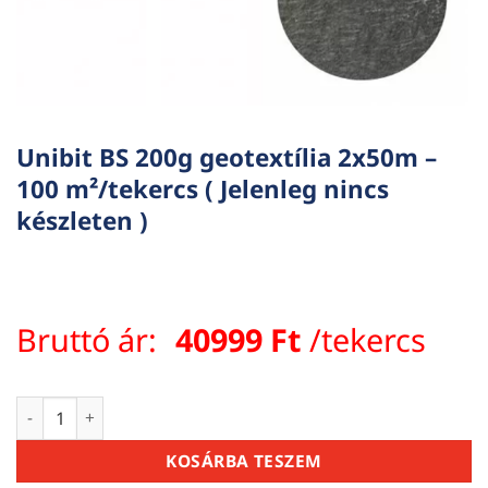
Unibit BS 200g geotextília 2x50m –
100 m²/tekercs ( Jelenleg nincs
készleten )
Bruttó ár:
40999
Ft
/tekercs
Unibit BS 200g geotextília 2x50m – 100 m²/tekercs ( Jelenleg
KOSÁRBA TESZEM