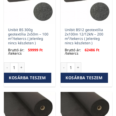
Unibit BS 300g
Unibit BS12 geotextília
geotextília 2x50m – 100
2x100m 12/12kN – 200
m²/tekercs ( Jelenleg
m²/tekercs ( Jelenleg
nincs készleten )
nincs készleten )
Bruttó ár:
59999
Ft
Bruttó ár:
62486
Ft
/tekercs
/tekercs
Unibit BS 300g geotextília 2x50m – 100 m²/tekercs ( Jelenleg
Unibit BS12 geotextília 2x100
KOSÁRBA TESZEM
KOSÁRBA TESZEM