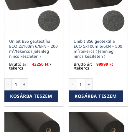
Unibit BS6 geotextília
Unibit BS6 geotextília
ECO 2x100m 6/6kN – 200
ECO 5x100m 6/6kN – 500
m²/tekercs ( Jelenleg
m²/tekercs ( Jelenleg
nincs készleten )
nincs készleten )
Bruttó ár:
43250
Ft
/
Bruttó ár:
99999
Ft
tekercs
/tekercs
Unibit BS6 geotextília ECO 2x100m 6/6kN – 200 m²/tekercs ( J
Unibit BS6 geotextília ECO 5x
KOSÁRBA TESZEM
KOSÁRBA TESZEM