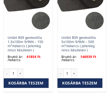
Unibit BS9 geotextília
Unibit BS9 geotextília
1,5x100m 9/9kN – 150
5x100m 9/9kN – 500
m²/tekercs ( Jelenleg
m²/tekercs ( Jelenleg
nincs készleten )
nincs készleten )
Bruttó ár:
41854
Ft
Bruttó ár:
146939
Ft
/tekercs
/tekercs
Unibit BS9 geotextília 1,5x100m 9/9kN – 150 m²/tekercs ( Jel
Unibit BS9 geotextília 5x100m
KOSÁRBA TESZEM
KOSÁRBA TESZEM