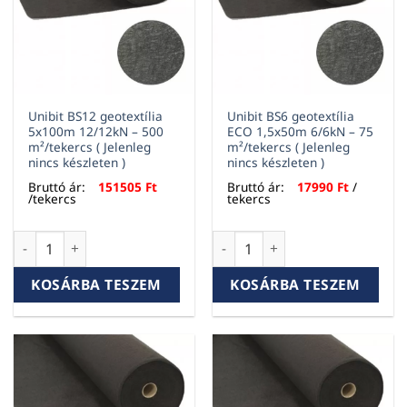
Unibit BS12 geotextília
Unibit BS6 geotextília
5x100m 12/12kN – 500
ECO 1,5x50m 6/6kN – 75
m²/tekercs ( Jelenleg
m²/tekercs ( Jelenleg
nincs készleten )
nincs készleten )
Bruttó ár:
151505
Ft
Bruttó ár:
17990
Ft
/
/tekercs
tekercs
Unibit BS12 geotextília 5x100m 12/12kN – 500 m²/tekercs ( Je
Unibit BS6 geotextília ECO 1,
KOSÁRBA TESZEM
KOSÁRBA TESZEM