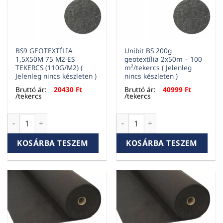
BS9 GEOTEXTÍLIA
Unibit BS 200g
1,5X50M 75 M2-ES
geotextília 2x50m – 100
TEKERCS (110G/M2) (
m²/tekercs ( Jelenleg
Jelenleg nincs készleten )
nincs készleten )
Bruttó ár:
20430
Ft
Bruttó ár:
40999
Ft
/tekercs
/tekercs
BS9 GEOTEXTÍLIA 1,5X50M 75 M2-ES TEKERCS (110G/M2) ( Jele
Unibit BS 200g geotextília 2x5
KOSÁRBA TESZEM
KOSÁRBA TESZEM