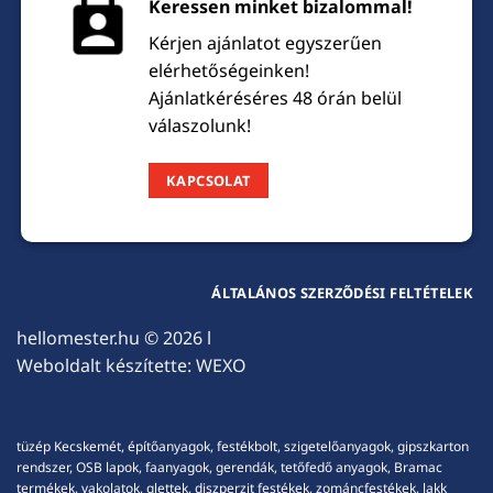
Keressen minket bizalommal!
Kérjen ajánlatot egyszerűen
elérhetőségeinken!
Ajánlatkéréséres 48 órán belül
válaszolunk!
KAPCSOLAT
ÁLTALÁNOS SZERZŐDÉSI FELTÉTELEK
hellomester.hu
© 2026 l
Weboldalt készítette:
WEXO
tüzép Kecskemét, építőanyagok, festékbolt, szigetelőanyagok, gipszkarton
rendszer, OSB lapok, faanyagok, gerendák, tetőfedő anyagok, Bramac
termékek, vakolatok, glettek, diszperzit festékek, zománcfestékek, lakk