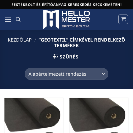
Skip
FESTÉKBOLT ÉS ÉPÍTŐANYAG KERESKEDÉS KECSKEMÉTEN!
to
content
KEZDŐLAP
/
“GEOTEXTIL” CÍMKÉVEL RENDELKEZŐ
TERMÉKEK
SZŰRÉS