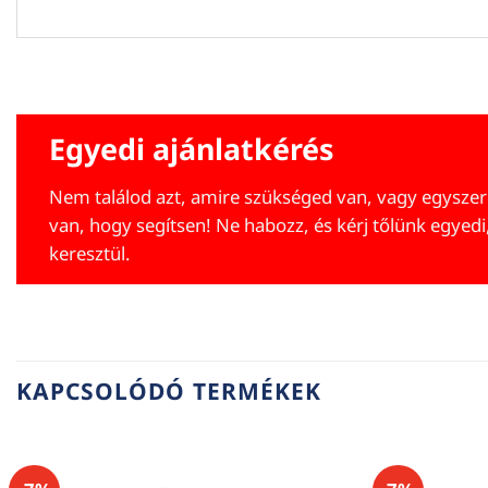
Egyedi ajánlatkérés
Nem találod azt, amire szükséged van, vagy egyszer
van, hogy segítsen! Ne habozz, és kérj tőlünk egyedi
keresztül.
KAPCSOLÓDÓ TERMÉKEK