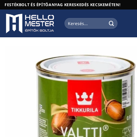
Skip
FESTÉKBOLT ÉS ÉPÍTŐANYAG KERESKEDÉS KECSKEMÉTEN!
to
content
Keresés
a
következőre: