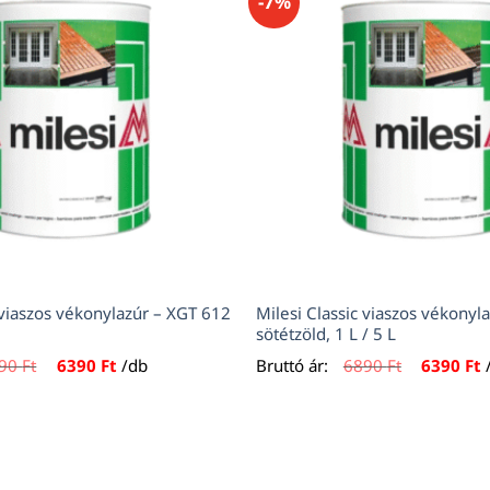
-7%
 viaszos vékonylazúr – XGT 612
Milesi Classic viaszos vékonyl
sötétzöld, 1 L / 5 L
Original
Current
Original
C
890
Ft
6390
Ft
/db
Bruttó ár:
6890
Ft
6390
Ft
price
price
price
p
was:
is:
was:
i
6890 Ft.
6390 Ft.
6890 Ft.
6