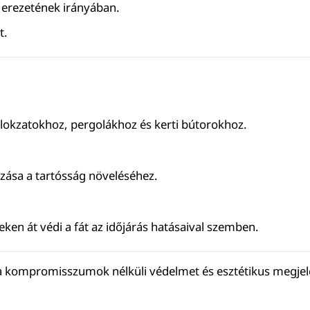
a erezetének irányában.
t.
mlokzatokhoz, pergolákhoz és kerti bútorokhoz.
azása a tartósság növeléséhez.
eken át védi a fát az időjárás hatásaival szemben.
a kompromisszumok nélküli védelmet és esztétikus megjele