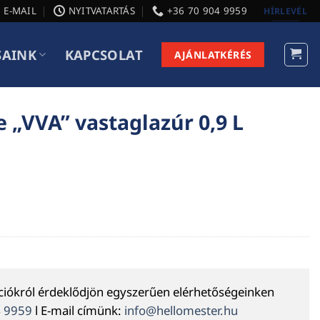
E-MAIL
NYITVATARTÁS
+36 70 904 9959
HÍRLEVÉL
SAINK
KAPCSOLAT
AJÁNLATKÉRÉS
e „VVA” vastaglazúr 0,9 L
ációkról érdeklődjön egyszerűen elérhetőségeinken
4 9959
l E-mail címünk:
info@hellomester.hu