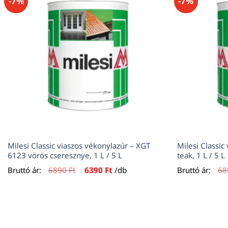
-7%
-7%
Milesi Classic viaszos vékonylazúr – XGT
Milesi Classic
6123 vörös cseresznye, 1 L / 5 L
teak, 1 L / 5 L
Original
Current
Bruttó ár:
6890
Ft
6390
Ft
/db
Bruttó ár:
6
price
price
was:
is:
6890 Ft.
6390 Ft.