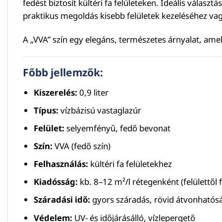
fedést biztosít kültéri fa felületeken. Ideális válasz
praktikus megoldás kisebb felületek kezeléséhez vag
A „VVA” szín egy elegáns, természetes árnyalat, am
Főbb jellemzők:
Kiszerelés:
0,9 liter
Típus:
vízbázisú vastaglazúr
Felület:
selyemfényű, fedő bevonat
Szín:
VVA (fedő szín)
Felhasználás:
kültéri fa felületekhez
Kiadósság:
kb. 8–12 m²/l rétegenként (felülettől
Száradási idő:
gyors száradás, rövid átvonhatósá
Védelem:
UV- és időjárásálló, vízlepergető