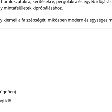
tás homlokzatokra, kerítésekre, pergolákra és egyéb időjárásn
y mintafelületek kipróbálásához.
ely kiemeli a fa szépségét, miközben modern és egységes m
 függően)
gi idő