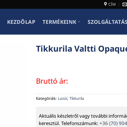
CÍM
KEZDŐLAP
TERMÉKEINK
SZOLGÁLTATÁ
Tikkurila Valtti Opaqu
Bruttó ár:
Kategóriák:
Lazúr
,
Tikkurila
Aktuális készletről vagy további inform
keresztül. Telefonszámunk:
+36 (70) 90