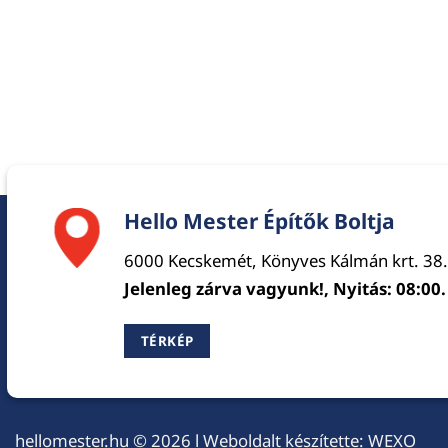
Hello Mester Építők Boltja
6000 Kecskemét, Könyves Kálmán krt. 38.
Jelenleg zárva vagyunk!, Nyitás: 08:00.
TÉRKÉP
hellomester.hu
© 2026 l Weboldalt készítette:
WEXO