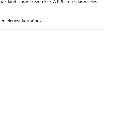
ak kitett faszerkezetekre. A 0,9 literes kiszerelés
egjelenést kölcsönöz.