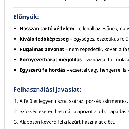
Előnyök:
Hosszan tartó védelem
– ellenáll az esőnek, n
Kiváló fedőképesség
– egységes, esztétikus fel
Rugalmas bevonat
– nem repedezik, követi a f
Környezetbarát megoldás
– vízbázisú formuláj
Egyszerű felhordás
– ecsettel vagy hengerrel i
Felhasználási javaslat:
A felület legyen tiszta, száraz, por- és zsírmentes.
Szükség esetén használj alapozót a jobb tapadás
Alaposan keverd fel a lazúrt használat előtt.