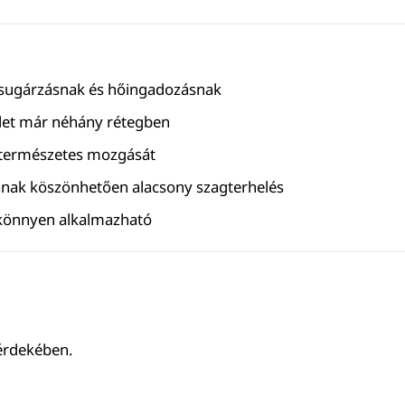
apsugárzásnak és hőingadozásnak
ület már néhány rétegben
a természetes mozgását
ának köszönhetően alacsony szagterhelés
s könnyen alkalmazható
 érdekében.