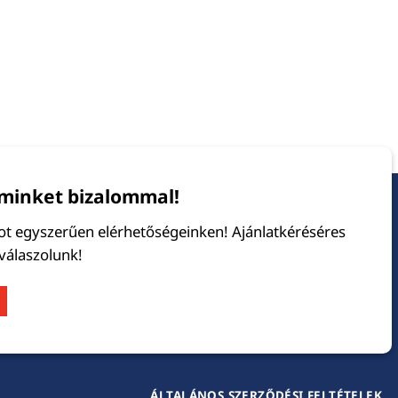
minket bizalommal!
tot egyszerűen elérhetőségeinken! Ajánlatkéréséres
 válaszolunk!
ÁLTALÁNOS SZERZŐDÉSI FELTÉTELEK