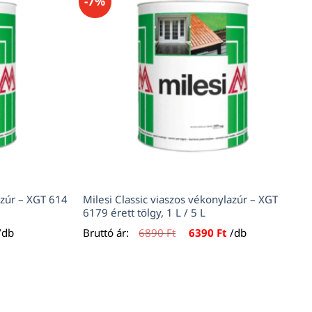
-7%
azúr – XGT 614
Milesi Classic viaszos vékonylazúr – XGT
6179 érett tölgy, 1 L / 5 L
urrent
Original
Current
/db
Bruttó ár:
6890
Ft
6390
Ft
/db
rice
price
price
s:
was:
is:
390 Ft.
6890 Ft.
6390 Ft.