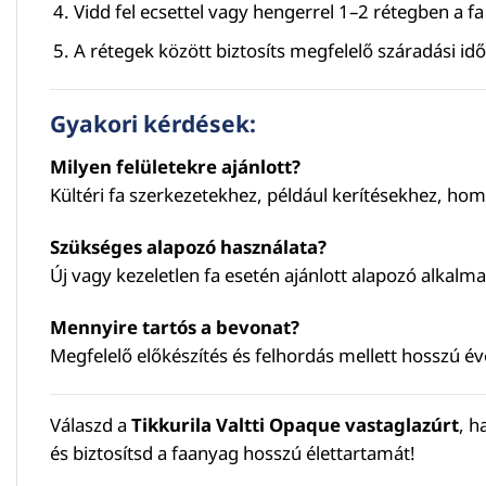
Vidd fel ecsettel vagy hengerrel 1–2 rétegben a f
A rétegek között biztosíts megfelelő száradási idő
Gyakori kérdések:
Milyen felületekre ajánlott?
Kültéri fa szerkezetekhez, például kerítésekhez, ho
Szükséges alapozó használata?
Új vagy kezeletlen fa esetén ajánlott alapozó alkalm
Mennyire tartós a bevonat?
Megfelelő előkészítés és felhordás mellett hosszú év
Válaszd a
Tikkurila Valtti Opaque vastaglazúrt
, h
és biztosítsd a faanyag hosszú élettartamát!