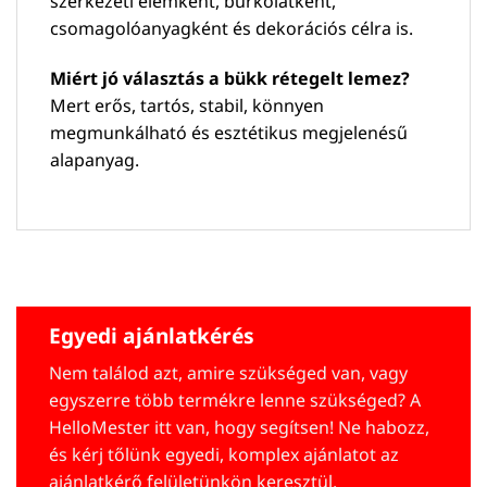
szerkezeti elemként, burkolatként,
csomagolóanyagként és dekorációs célra is.
Miért jó választás a bükk rétegelt lemez?
Mert erős, tartós, stabil, könnyen
megmunkálható és esztétikus megjelenésű
alapanyag.
Egyedi ajánlatkérés
Nem találod azt, amire szükséged van, vagy
egyszerre több termékre lenne szükséged? A
HelloMester itt van, hogy segítsen! Ne habozz,
és kérj tőlünk egyedi, komplex ajánlatot az
ajánlatkérő felületünkön keresztül.