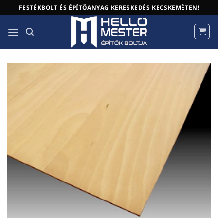
Skip
FESTÉKBOLT ÉS ÉPÍTŐANYAG KERESKEDÉS KECSKEMÉTEN!
to
content