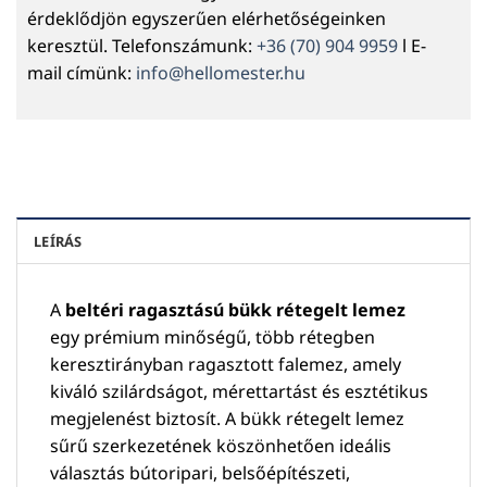
érdeklődjön egyszerűen elérhetőségeinken
keresztül. Telefonszámunk:
+36 (70) 904 9959
l E-
mail címünk:
info@hellomester.hu
LEÍRÁS
A
beltéri ragasztású bükk rétegelt lemez
egy prémium minőségű, több rétegben
keresztirányban ragasztott falemez, amely
kiváló szilárdságot, mérettartást és esztétikus
megjelenést biztosít. A bükk rétegelt lemez
sűrű szerkezetének köszönhetően ideális
választás bútoripari, belsőépítészeti,