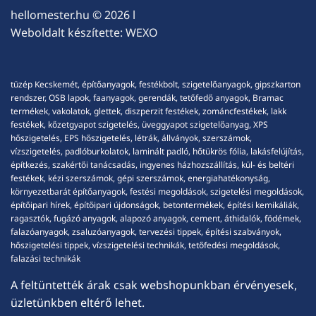
hellomester.hu
© 2026 l
Weboldalt készítette:
WEXO
tüzép Kecskemét, építőanyagok, festékbolt, szigetelőanyagok, gipszkarton
rendszer, OSB lapok, faanyagok, gerendák, tetőfedő anyagok, Bramac
termékek, vakolatok, glettek, diszperzit festékek, zománcfestékek, lakk
festékek, kőzetgyapot szigetelés, üveggyapot szigetelőanyag, XPS
hőszigetelés, EPS hőszigetelés, létrák, állványok, szerszámok,
vízszigetelés, padlóburkolatok, laminált padló, hőtükrös fólia, lakásfelújítás,
építkezés, szakértői tanácsadás, ingyenes házhozszállítás, kül- és beltéri
festékek, kézi szerszámok, gépi szerszámok, energiahatékonyság,
környezetbarát építőanyagok, festési megoldások, szigetelési megoldások,
építőipari hírek, építőipari újdonságok, betontermékek, építési kemikáliák,
ragasztók, fugázó anyagok, alapozó anyagok, cement, áthidalók, födémek,
falazóanyagok, zsaluzóanyagok, tervezési tippek, építési szabványok,
hőszigetelési tippek, vízszigetelési technikák, tetőfedési megoldások,
falazási technikák
A feltüntették árak csak webshopunkban érvényesek,
üzletünkben eltérő lehet.