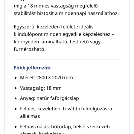
míg a 18 mm-es vastagság megfelelő
stabilitást biztosít a mindennapi használathoz.
Egyszerű, kezeletlen felülete ideális
kiindulópont minden egyedi elképzeléshez –
könnyedén laminálható, festhető vagy
furnérozható.
Főbb jellemzők:
Méret: 2800 × 2070 mm
Vastagság: 18 mm
Anyag: natúr faforgácslap
Felület: kezeletlen, további feldolgozásra
alkalmas
Felhasználás: bútorlap, belső szerkezeti
elemek, burkolatok