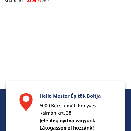
Bruttó ár:
2399
Ft
/m²
Hello Mester Építők Boltja
6000 Kecskemét, Könyves
Kálmán krt. 38.
Jelenleg nyitva vagyunk!
Látogasson el hozzánk!