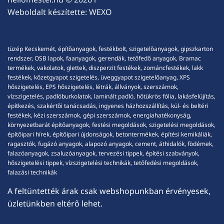
Weboldalt készítette:
WEXO
tüzép Kecskemét, építőanyagok, festékbolt, szigetelőanyagok, gipszkarton
rendszer, OSB lapok, faanyagok, gerendák, tetőfedő anyagok, Bramac
termékek, vakolatok, glettek, diszperzit festékek, zománcfestékek, lakk
festékek, kőzetgyapot szigetelés, üveggyapot szigetelőanyag, XPS
hőszigetelés, EPS hőszigetelés, létrák, állványok, szerszámok,
vízszigetelés, padlóburkolatok, laminált padló, hőtükrös fólia, lakásfelújítás,
építkezés, szakértői tanácsadás, ingyenes házhozszállítás, kül- és beltéri
festékek, kézi szerszámok, gépi szerszámok, energiahatékonyság,
környezetbarát építőanyagok, festési megoldások, szigetelési megoldások,
építőipari hírek, építőipari újdonságok, betontermékek, építési kemikáliák,
ragasztók, fugázó anyagok, alapozó anyagok, cement, áthidalók, födémek,
falazóanyagok, zsaluzóanyagok, tervezési tippek, építési szabványok,
hőszigetelési tippek, vízszigetelési technikák, tetőfedési megoldások,
falazási technikák
A feltüntették árak csak webshopunkban érvényesek,
üzletünkben eltérő lehet.