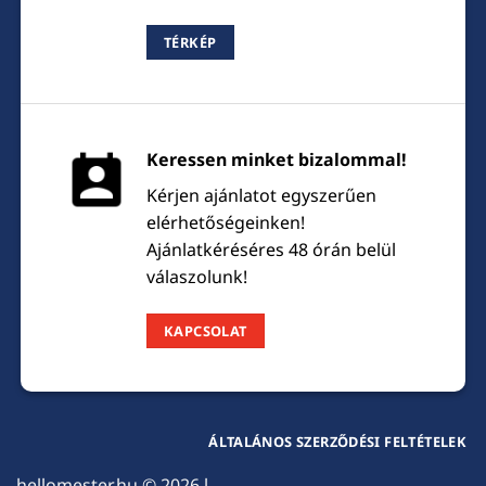
TÉRKÉP
Keressen minket bizalommal!
Kérjen ajánlatot egyszerűen
elérhetőségeinken!
Ajánlatkéréséres 48 órán belül
válaszolunk!
KAPCSOLAT
ÁLTALÁNOS SZERZŐDÉSI FELTÉTELEK
hellomester.hu
© 2026 l