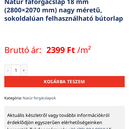
Natúr faforgácslap 18 mm
(2800×2070 mm) nagy méretű,
sokoldalúan felhasználható bútorlap
Bruttó ár:
2399
Ft
/m²
Natúr faforgácslap 18 mm (2800×2070 mm) nagy méretű, sok
KOSÁRBA TESZEM
Kategória:
Natúr forgácslapok
Aktuális készletről vagy további információkról
érdeklődjön egyszerűen elérhetőségeinken