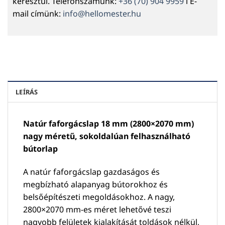
keresztül. Telefonszámunk:
+36 (70) 904 9959
l E-
mail címünk:
info@hellomester.hu
LEÍRÁS
Natúr faforgácslap 18 mm (2800×2070 mm)
nagy méretű, sokoldalúan felhasználható
bútorlap
A natúr faforgácslap gazdaságos és
megbízható alapanyag bútorokhoz és
belsőépítészeti megoldásokhoz. A nagy,
2800×2070 mm-es méret lehetővé teszi
nagyobb felületek kialakítását toldások nélkül,