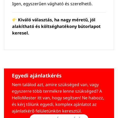
Igen, egyszerűen vágható és szerelhető.
Kiváló választás, ha nagy méretű, jól
alakítható és költséghatékony bútorlapot
keresel.
Egyedi ajánlatkérés
Nem találod azt, amire szükséged van, vagy
egyszerre több termékre lenne szükséged? A
HelloMester itt van, hogy segítsen! Ne habozz,
és kérj tőlünk egyedi, komplex ajánlatot az
ajánlatkérő felületünkön keresztül.