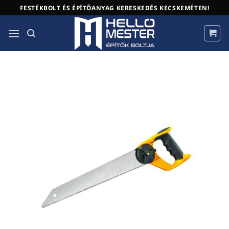
Skip
FESTÉKBOLT ÉS ÉPÍTŐANYAG KERESKEDÉS KECSKEMÉTEN!
to
content