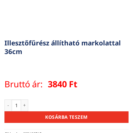
Illesztőfűrész állítható markolattal
36cm
Bruttó ár:
3840
Ft
Illesztőfűrész állítható markolattal 36cm mennyiség
KOSÁRBA TESZEM