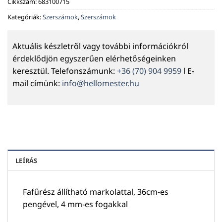
Cikkszám:
683100715
Kategóriák:
Szerszámok
,
Szerszámok
Aktuális készletről vagy további információkról
érdeklődjön egyszerűen elérhetőségeinken
keresztül. Telefonszámunk:
+36 (70) 904 9959
l E-
mail címünk:
info@hellomester.hu
LEÍRÁS
Fafűrész állítható markolattal, 36cm-es
pengével, 4 mm-es fogakkal