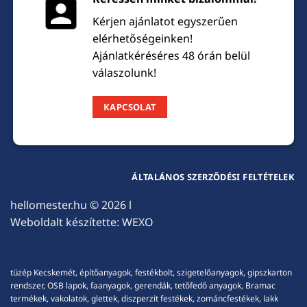
Kérjen ajánlatot egyszerűen
elérhetőségeinken!
Ajánlatkéréséres 48 órán belül
válaszolunk!
KAPCSOLAT
ÁLTALÁNOS SZERZŐDÉSI FELTÉTELEK
hellomester.hu
© 2026 l
Weboldalt készítette:
WEXO
tüzép Kecskemét, építőanyagok, festékbolt, szigetelőanyagok, gipszkarton
rendszer, OSB lapok, faanyagok, gerendák, tetőfedő anyagok, Bramac
termékek, vakolatok, glettek, diszperzit festékek, zománcfestékek, lakk