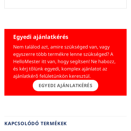
Egyedi ajánlatkérés
Nem találod azt, amire szükséged van, vagy
egyszerre több termékre lenne szükséged? A
HelloMester itt van, hogy segítsen! Ne habozz,
és kérj tőlünk egyedi, komplex ajánlatot az
ajánlatkérő felületünkön keresztül.
EGYEDI AJÁNLATKÉRÉS
KAPCSOLÓDÓ TERMÉKEK