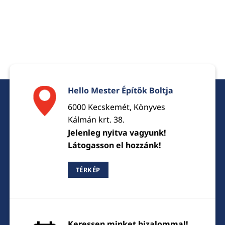
Hello Mester Építők Boltja
6000 Kecskemét, Könyves
Kálmán krt. 38.
Jelenleg nyitva vagyunk!
Látogasson el hozzánk!
TÉRKÉP
Keressen minket bizalommal!