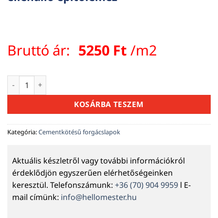
Bruttó ár:
5250
Ft
/m2
Cementkötésű faforgácslap 12 mm (3200×1250 mm) könnyű, 
KOSÁRBA TESZEM
Kategória:
Cementkötésű forgácslapok
Aktuális készletről vagy további információkról
érdeklődjön egyszerűen elérhetőségeinken
keresztül. Telefonszámunk:
+36 (70) 904 9959
l E-
mail címünk:
info@hellomester.hu