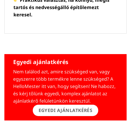
Praktikus választás, ha könnyű, mégis
tartós és nedvességálló építőlemezt
keresel.
Egyedi ajánlatkérés
Nem találod azt, amire szükséged van, vagy
egyszerre több termékre lenne szükséged? A
HelloMester itt van, hogy segítsen! Ne habozz,
és kérj tőlünk egyedi, komplex ajánlatot az
ajánlatkérő felületünkön keresztül.
EGYEDI AJÁNLATKÉRÉS