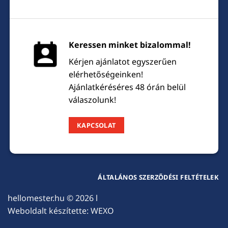
Keressen minket bizalommal!
Kérjen ajánlatot egyszerűen
elérhetőségeinken!
Ajánlatkéréséres 48 órán belül
válaszolunk!
KAPCSOLAT
ÁLTALÁNOS SZERZŐDÉSI FELTÉTELEK
hellomester.hu
© 2026 l
Weboldalt készítette:
WEXO