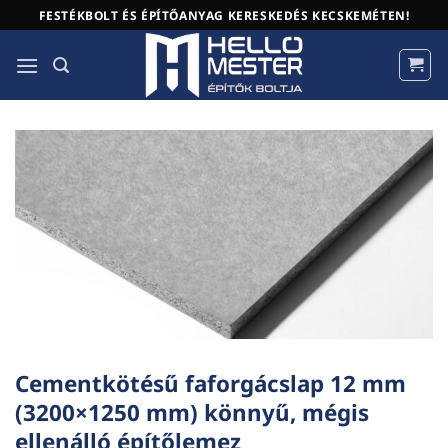
Skip
FESTÉKBOLT ÉS ÉPÍTŐANYAG KERESKEDÉS KECSKEMÉTEN!
to
content
Cementkötésű faforgácslap 12 mm
(3200×1250 mm) könnyű, mégis
ellenálló építőlemez