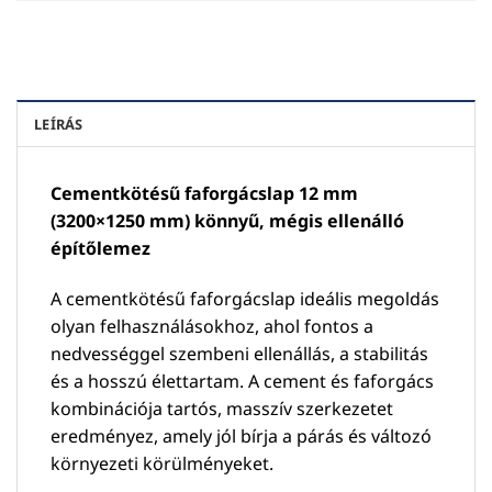
LEÍRÁS
Cementkötésű faforgácslap 12 mm
(3200×1250 mm) könnyű, mégis ellenálló
építőlemez
A cementkötésű faforgácslap ideális megoldás
olyan felhasználásokhoz, ahol fontos a
nedvességgel szembeni ellenállás, a stabilitás
és a hosszú élettartam. A cement és faforgács
kombinációja tartós, masszív szerkezetet
eredményez, amely jól bírja a párás és változó
környezeti körülményeket.