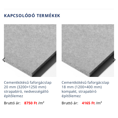
KAPCSOLÓDÓ TERMÉKEK
Cementkötésű faforgácslap
Cementkötésű faforgácslap
20 mm (3200×1250 mm)
18 mm (1200×400 mm)
strapabíró, nedvességálló
kompakt, strapabíró
építőlemez
építőlemez
Bruttó ár:
8750
Ft
/m²
Bruttó ár:
4165
Ft
/m²