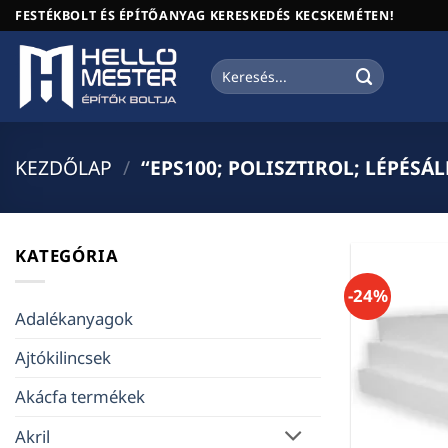
Skip
FESTÉKBOLT ÉS ÉPÍTŐANYAG KERESKEDÉS KECSKEMÉTEN!
to
content
Keresés
a
következőre:
KEZDŐLAP
/
“EPS100; POLISZTIROL; LÉPÉS
KATEGÓRIA
-24%
Adalékanyagok
Ajtókilincsek
Akácfa termékek
Akril