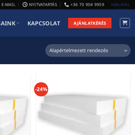
E-MAIL
NYITVATARTÁS
+36 70 904 9959
HÍRLEVÉL
SAINK
KAPCSOLAT
AJÁNLATKÉRÉS
-24%