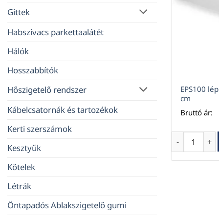
Gittek
Habszivacs parkettaalátét
Hálók
Hosszabbítók
EPS100 lép
Hőszigetelő rendszer
cm
Kábelcsatornák és tartozékok
Bruttó ár:
Kerti szerszámok
EPS100 lépés
Kesztyűk
Kötelek
Létrák
Öntapadós Ablakszigetelő gumi