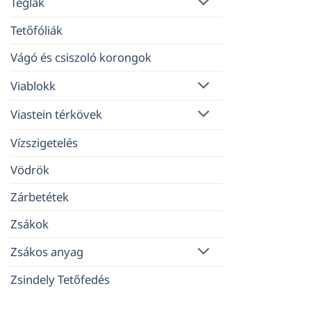
Téglák
Tetőfóliák
Vágó és csiszoló korongok
Viablokk
Viastein térkövek
Vízszigetelés
Vödrök
Zárbetétek
Zsákok
Zsákos anyag
Zsindely Tetőfedés