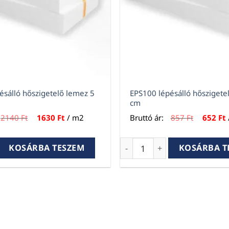
ésálló hőszigetelő lemez 5
EPS100 lépésálló hőszigete
cm
Original
Current
Original
2140
Ft
1630
Ft
/ m2
Bruttó ár:
857
Ft
652
Ft
price
price
price
was:
is:
was:
i
2140 Ft.
1630 Ft.
857 Ft.
6
álló hőszigetelő lemez 5 cm mennyiség
EPS100 lépésálló hőszigete
KOSÁRBA TESZEM
KOSÁRBA T