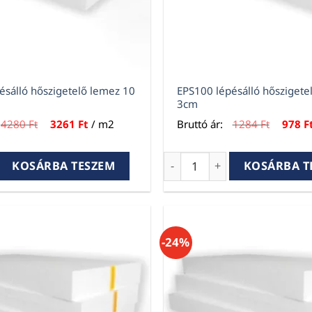
ésálló hőszigetelő lemez 10
EPS100 lépésálló hőszigete
3cm
Original
Current
Origina
4280
Ft
3261
Ft
/ m2
Bruttó ár:
1284
Ft
978
F
price
price
price
was:
is:
was:
4280 Ft.
3261 Ft.
1284 Ft
álló hőszigetelő lemez 10 cm mennyiség
EPS100 lépésálló hőszigete
KOSÁRBA TESZEM
KOSÁRBA T
-24%