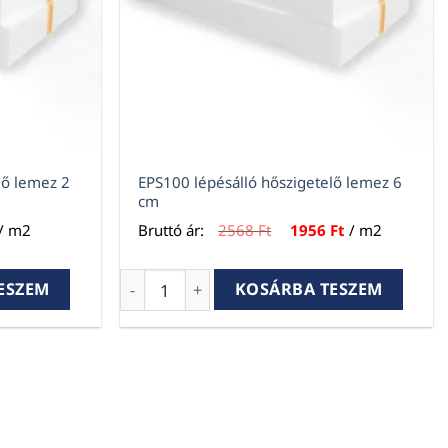
lő lemez 2
EPS100 lépésálló hőszigetelő lemez 6
cm
Current
Original
Current
/ m2
Bruttó ár:
2568
Ft
1956
Ft
/ m2
price
price
price
s:
was:
is:
52 Ft.
2568 Ft.
1956 Ft.
lő lemez 2 cm mennyiség
EPS100 lépésálló hőszigetelő lemez 6 cm 
ESZEM
KOSÁRBA TESZEM