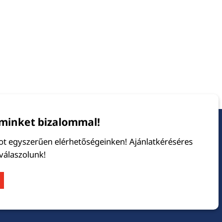
minket bizalommal!
tot egyszerűen elérhetőségeinken! Ajánlatkéréséres
 válaszolunk!