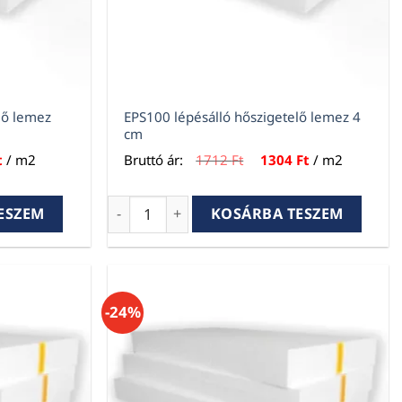
lő lemez
EPS100 lépésálló hőszigetelő lemez 4
cm
l
Current
Original
Current
t
/ m2
Bruttó ár:
1712
Ft
1304
Ft
/ m2
price
price
price
is:
was:
is:
.
978 Ft.
1712 Ft.
1304 Ft.
lő lemez 3cm mennyiség
EPS100 lépésálló hőszigetelő lemez 4 cm 
ESZEM
KOSÁRBA TESZEM
-24%