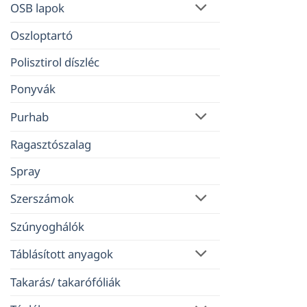
OSB lapok
Oszloptartó
Polisztirol díszléc
Ponyvák
Purhab
Ragasztószalag
Spray
Szerszámok
Szúnyoghálók
Táblásított anyagok
Takarás/ takarófóliák