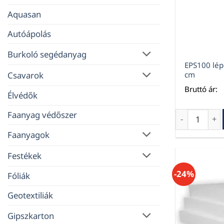
Aquasan
Autóápolás
Burkoló segédanyag
EPS100 lép
Csavarok
cm
Bruttó ár:
Élvédők
Faanyag védőszer
EPS100 lépés
Faanyagok
Festékek
-24%
Fóliák
Geotextiliák
Gipszkarton