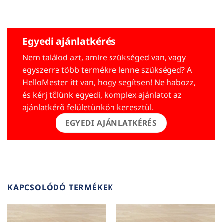
Egyedi ajánlatkérés
Nem találod azt, amire szükséged van, vagy
egyszerre több termékre lenne szükséged? A
HelloMester itt van, hogy segítsen! Ne habozz,
és kérj tőlünk egyedi, komplex ajánlatot az
ajánlatkérő felületünkön keresztül.
EGYEDI AJÁNLATKÉRÉS
KAPCSOLÓDÓ TERMÉKEK