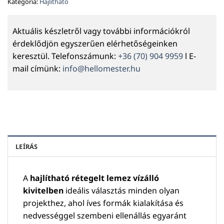
Kategória:
Hajlítható
Aktuális készletről vagy további információkról
érdeklődjön egyszerűen elérhetőségeinken
keresztül. Telefonszámunk:
+36 (70) 904 9959
l E-
mail címünk:
info@hellomester.hu
LEÍRÁS
A
hajlítható rétegelt lemez vízálló
kivitelben
ideális választás minden olyan
projekthez, ahol íves formák kialakítása és
nedvességgel szembeni ellenállás egyaránt