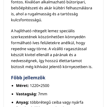
fontos. Kiválóan alkalmazható bútoripari,
belsőépítészeti és akár kültéri felhasználásra
is, ahol a rugalmasság és a tartósság
kulcsfontosságú.
A hajlítható rétegelt lemez speciális
szerkezetének köszönhetően könnyedén
formálható íves felületekre anélkül, hogy
repedne vagy törne. A vízálló ragasztással
készült kivitel ellenáll a párának és a
nedvességnek, így hosszú élettartamot
biztosít még kihívást jelentő környezetben is.
Főbb jellemzők
Méret:
1220×2500
Vastagság:
7mm
Anyag:
többrétegű ceiba vagy nyárfa