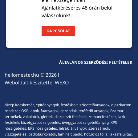
elérhetőségeinken!
Ajánlatkéréséres 48 órán belül
válaszolunk!
KAPCSOLAT
ÁLTALÁNOS SZERZŐDÉSI FELTÉTELEK
hellomester.hu
© 2026 l
Weboldalt készítette:
WEXO
tüzép Kecskemét, építőanyagok, festékbolt, szigetelőanyagok, gipszkarton
rendszer, OSB lapok, faanyagok, gerendák, tetőfedő anyagok, Bramac
termékek, vakolatok, glettek, diszperzit festékek, zománcfestékek, lakk
festékek, kőzetgyapot szigetelés, üveggyapot szigetelőanyag, XPS
hőszigetelés, EPS hőszigetelés, létrák, állványok, szerszámok,
vízszigetelés, padlóburkolatok, laminált padló, hőtükrös fólia, lakásfelújítás,