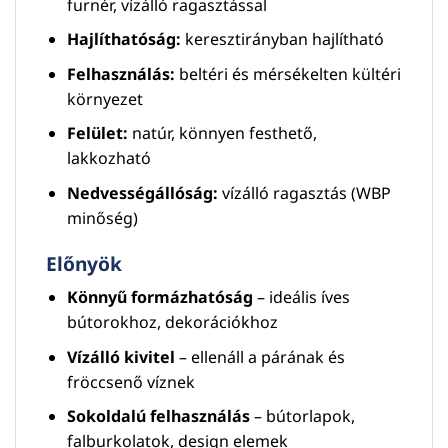
furnér, vízálló ragasztással
Hajlíthatóság:
keresztirányban hajlítható
Felhasználás:
beltéri és mérsékelten kültéri
környezet
Felület:
natúr, könnyen festhető,
lakkozható
Nedvességállóság:
vízálló ragasztás (WBP
minőség)
Előnyök
Könnyű formázhatóság
– ideális íves
bútorokhoz, dekorációkhoz
Vízálló kivitel
– ellenáll a párának és
fröccsenő víznek
Sokoldalú felhasználás
– bútorlapok,
falburkolatok, design elemek