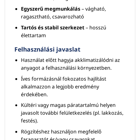
Egyszerű megmunkálás
– vágható,
ragasztható, csavarozható
Tartós és stabil szerkezet
– hosszú
élettartam
Felhasználási javaslat
Használat előtt hagyja akklimatizálódni az
anyagot a felhasználási környezetben.
Íves formázásnál fokozatos hajlítást
alkalmazzon a legjobb eredmény
érdekében.
Kültéri vagy magas páratartalmú helyen
javasolt további felületkezelés (pl. lakkozás,
festés).
Rögzítéshez használjon megfelelő
faragasztót és/vagy csavarokat.