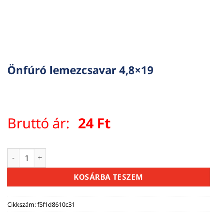
Önfúró lemezcsavar 4,8×19
Bruttó ár:
24
Ft
Önfúró lemezcsavar 4,8x19 mennyiség
KOSÁRBA TESZEM
Cikkszám:
f5f1d8610c31