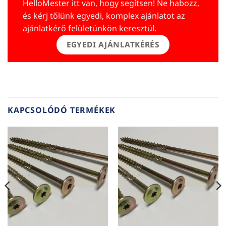
HelloMester itt van, hogy segítsen! Ne habozz,
és kérj tőlünk egyedi, komplex ajánlatot az
ajánlatkérő felületünkön keresztül.
EGYEDI AJÁNLATKÉRÉS
KAPCSOLÓDÓ TERMÉKEK