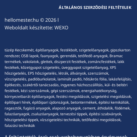
ÁLTALÁNOS SZERZŐDÉSI FELTÉTELEK
hellomester.hu
© 2026 l
Weboldalt készítette:
WEXO
tüzép Kecskemét, építőanyagok, festékbolt, szigetelőanyagok, gipszkarton
rendszer, OSB lapok, faanyagok, gerendák, tetőfedő anyagok, Bramac
termékek, vakolatok, glettek, diszperzit festékek, zománcfestékek, lakk
festékek, kőzetgyapot szigetelés, üveggyapot szigetelőanyag, XPS
hőszigetelés, EPS hőszigetelés, létrák, állványok, szerszámok,
vízszigetelés, padlóburkolatok, laminált padló, hőtükrös fólia, lakásfelújítás,
építkezés, szakértői tanácsadás, ingyenes házhozszállítás, kül- és beltéri
festékek, kézi szerszámok, gépi szerszámok, energiahatékonyság,
környezetbarát építőanyagok, festési megoldások, szigetelési megoldások,
építőipari hírek, építőipari újdonságok, betontermékek, építési kemikáliák,
ragasztók, fugázó anyagok, alapozó anyagok, cement, áthidalók, födémek,
falazóanyagok, zsaluzóanyagok, tervezési tippek, építési szabványok,
hőszigetelési tippek, vízszigetelési technikák, tetőfedési megoldások,
falazási technikák
A feltüntették árak csak webshopunkban érvényesek,