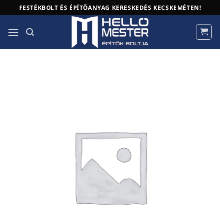
Skip
FESTÉKBOLT ÉS ÉPÍTŐANYAG KERESKEDÉS KECSKEMÉTEN!
to
content