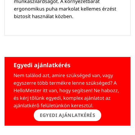
munkaszilárdságot. A környezetbarát
ergonomikus puha markolat kellemes érzést
biztosít használat közben.
Egyedi ajánlatkérés
Nem találod azt, amire szükséged van, vagy
egyszerre több termékre lenne szükséged? A
HelloMester itt van, hogy segítsen! Ne habozz,
és kérj tőlünk egyedi, komplex ajánlatot az
ajánlatkérő felületünkön keresztül.
EGYEDI AJÁNLATKÉRÉS