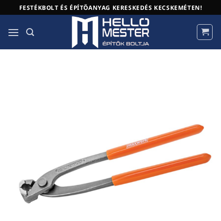
Skip
FESTÉKBOLT ÉS ÉPÍTŐANYAG KERESKEDÉS KECSKEMÉTEN!
to
content