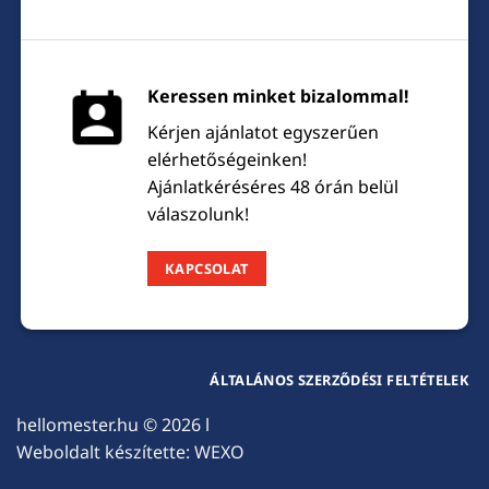
Keressen minket bizalommal!
Kérjen ajánlatot egyszerűen
elérhetőségeinken!
Ajánlatkéréséres 48 órán belül
válaszolunk!
KAPCSOLAT
ÁLTALÁNOS SZERZŐDÉSI FELTÉTELEK
hellomester.hu
© 2026 l
Weboldalt készítette:
WEXO