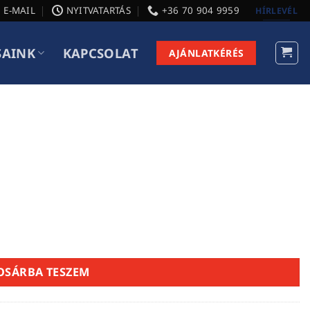
E-MAIL
NYITVATARTÁS
+36 70 904 9959
HÍRLEVÉL
SAINK
KAPCSOLAT
AJÁNLATKÉRÉS
OSÁRBA TESZEM