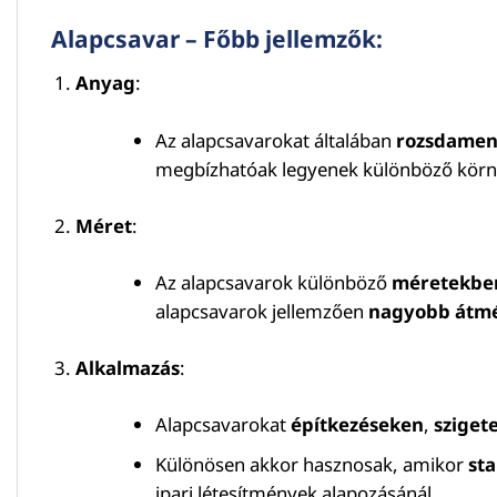
Alapcsavar – Főbb jellemzők:
Anyag
:
Az alapcsavarokat általában
rozsdament
megbízhatóak legyenek különböző környe
Méret
:
Az alapcsavarok különböző
méretekbe
alapcsavarok jellemzően
nagyobb átm
Alkalmazás
:
Alapcsavarokat
építkezéseken
,
sziget
Különösen akkor hasznosak, amikor
sta
ipari létesítmények alapozásánál.