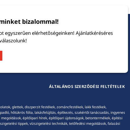
minket bizalommal!
tot egyszerűen elérhetőségeinken! Ajánlatkéréséres
 válaszolunk!
ÁLTALÁNOS SZERZŐDÉSI FELTÉTELEK
tok, glettek, diszperzit festékek, zománcfestékek, lakk festékek,
adló, hőtükrös fólia, lakásfelújítás, építkezés, szakértői tanácsadás, ingyenes
 megoldások, építőipari hírek, építőipari újdonságok, betontermékek, építési
igetelési tippek, vízszigetelési technikák, tetőfedési megoldások, falazási