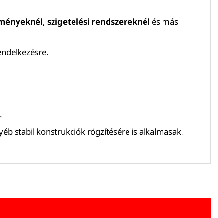
ítményeknél
,
szigetelési rendszereknél
és más
endelkezésre.
.
yéb stabil konstrukciók rögzítésére is alkalmasak.