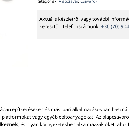
Kategóriák:
Alapcsavar
,
Csavarok
Aktuális készletről vagy további inform
keresztül. Telefonszámunk:
+36 (70) 90
alában építkezéseken és más ipari alkalmazásokban használn
t, platformokat vagy egyéb építőanyagokat. Az alapcsava
lkeznek
, és olyan környezetekben alkalmazzák őket, ahol f