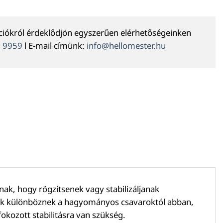
ációkról érdeklődjön egyszerűen elérhetőségeinken
4 9959
l E-mail címünk:
info@hellomester.hu
ak, hogy rögzítsenek vagy stabilizáljanak
rok különböznek a hagyományos csavaroktól abban,
okozott stabilitásra van szükség.