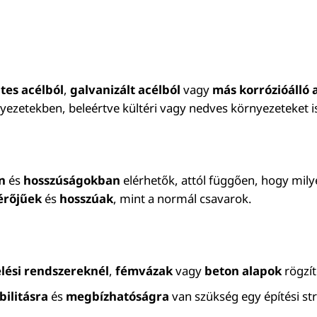
es acélból
,
galvanizált acélból
vagy
más korrózióálló
zetekben, beleértve kültéri vagy nedves környezeteket i
n
és
hosszúságokban
elérhetők, attól függően, hogy milye
érőjűek
és
hosszúak
, mint a normál csavarok.
elési rendszereknél
,
fémvázak
vagy
beton alapok
rögzít
bilitásra
és
megbízhatóságra
van szükség egy építési st