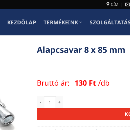
CÍM
KEZDŐLAP
TERMÉKEINK
SZOLGÁLTATÁ
Alapcsavar 8 x 85 mm
Bruttó ár:
130
Ft
/db
Alapcsavar 8 x 85 mm mennyiség
K