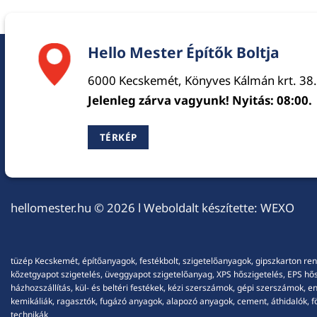
Hello Mester Építők Boltja
6000 Kecskemét, Könyves Kálmán krt. 38.
Jelenleg zárva vagyunk! Nyitás: 08:00.
TÉRKÉP
hellomester.hu
© 2026 l Weboldalt készítette:
WEXO
tüzép Kecskemét, építőanyagok, festékbolt, szigetelőanyagok, gipszkarton ren
kőzetgyapot szigetelés, üveggyapot szigetelőanyag, XPS hőszigetelés, EPS hőszi
házhozszállítás, kül- és beltéri festékek, kézi szerszámok, gépi szerszámok, 
kemikáliák, ragasztók, fugázó anyagok, alapozó anyagok, cement, áthidalók, fö
technikák