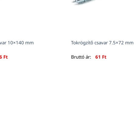
savar 10×140 mm
Tokrögzítő csavar 7.5×72 mm
16
Ft
Bruttó ár:
61
Ft