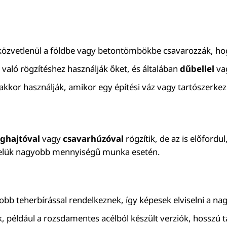
 közvetlenül a földbe vagy betontömbökbe csavarozzák, ho
 való rögzítéshez használják őket, és általában
dűbellel
va
 akkor használják, amikor egy építési váz vagy tartószerke
ghajtóval
vagy
csavarhúzóval
rögzítik, de az is előfordu
elük nagyobb mennyiségű munka esetén.
bb teherbírással rendelkeznek, így képesek elviselni a nagyo
 például a rozsdamentes acélból készült verziók, hosszú tá