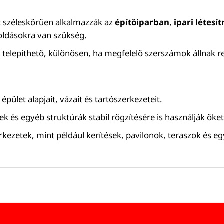
t széleskörűen alkalmazzák az
építőiparban
,
ipari létes
goldásokra van szükség.
 telepíthető, különösen, ha megfelelő szerszámok állnak r
épület alapjait, vázait és tartószerkezeteit.
ek és egyéb struktúrák stabil rögzítésére is használják őket
rkezetek, mint például kerítések, pavilonok, teraszok és eg