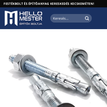
Skip
FESTÉKBOLT ÉS ÉPÍTŐANYAG KERESKEDÉS KECSKEMÉTEN!
to
content
Keresés
a
következőre: