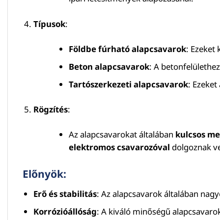
Típusok
:
Földbe fúrható alapcsavarok
: Ezeket
Beton alapcsavarok
: A betonfelülethez
Tartószerkezeti alapcsavarok
: Ezeket
Rögzítés
:
Az alapcsavarokat általában
kulcsos me
elektromos csavarozóval
dolgoznak v
Előnyök:
Erő és stabilitás
: Az alapcsavarok általában nagyo
Korrózióállóság
: A kiváló minőségű alapcsavarok,