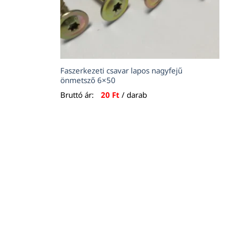
Faszerkezeti csavar lapos nagyfejű
önmetsző 6×50
Bruttó ár:
20
Ft
/ darab